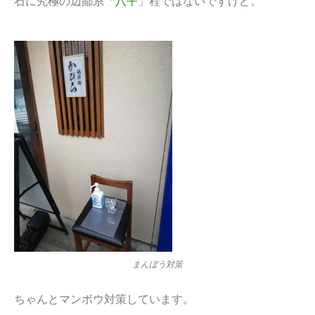
石に究極の辺鄙系「
八平
」程ではないですけど。
まんぼう対策
ちゃんとマンボウ対策しています。