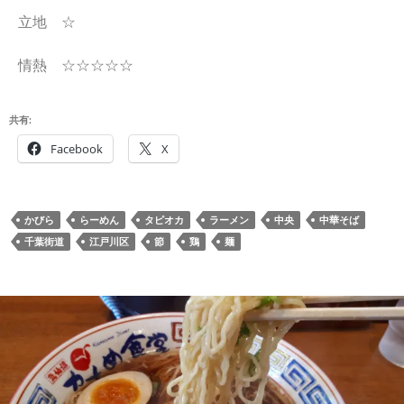
立地 ☆
情熱 ☆☆☆☆☆
共有:
Facebook
X
かびら
らーめん
タピオカ
ラーメン
中央
中華そば
千葉街道
江戸川区
節
鶏
麺