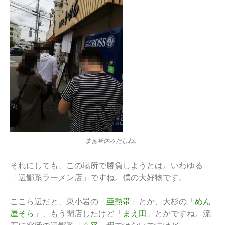
まぁ昼休みだしね。
それにしても、この場所で勝負しようとは。いわゆる
「辺鄙系ラーメン店」ですね。僕の大好物です。
ここら辺だと、東小岩の「
亜熱帯
」とか、大杉の「
めん
屋そら
」、もう閉店したけど「
まえ田
」とかですね。流