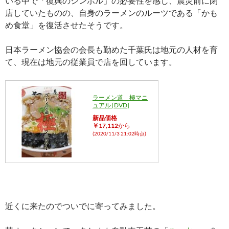
いる中で「復興のシンボル」の必要性を感じ、震災前に閉
店していたものの、自身のラーメンのルーツである「かも
め食堂」を復活させたそうです。
日本ラーメン協会の会長も勤めた千葉氏は地元の人材を育
て、現在は地元の従業員で店を回しています。
ラーメン道 極マニ
ュアル [DVD]
新品価格
￥17,112
から
(2020/11/3 21:02時点)
近くに来たのでついでに寄ってみました。