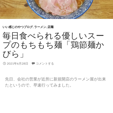
いい感じのやつブログ
,
ラーメン
,
店麺
毎日食べられる優しいスー
プのもちもち麺「鶏節麺か
びら」
2021年6月28日
コメントする
先日、会社の営業が近所に新規開店のラーメン屋が出来
たというので、早速行ってみました。