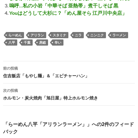
嗚呼…私の小岩「中華そば 亜熱帯」煮干しそば 黒
Youはどうして大杉に？「めん屋そら 江戸川中央店」
らーめん
アリラン
スタミナ
ニラ
ニンニク
ラーメン
八平
千葉
房総
辛い
投
前の投稿
稿
住吉飯店「もやし麺」＆「エビチャーハン」
ナ
次の投稿
ビ
ホルモン・炭火焼肉「旭日屋」特上ホルモン焼き
ゲ
ー
「らーめん八平「アリランラーメン」」への2件のフィード
シ
バック