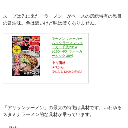
スープは先に来た「ラーメン」がベースの房総特有の黒目
の醤油味。色は濃いけど味は濃くありません。
ラーメンウォーカー
ムック ラーメンウォ
ーカー千葉2014
61804‐93 (ウォーカ
ームック 389)
中古価格
￥1
から
(2017/5/12 06:24時点)
「アリランラーメン」の最大の特徴は具材です。いわゆる
スタミナラーメン的な具材が乗っています。
豚肉