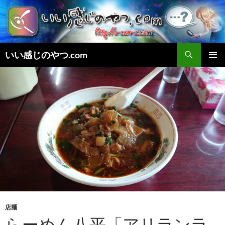
検
いい感じのやつ.com
索
コ
メインメ
ン
ニュー
テ
ン
ツ
へ
ス
キ
ッ
プ
店麺
らーめん八平「アリランラ