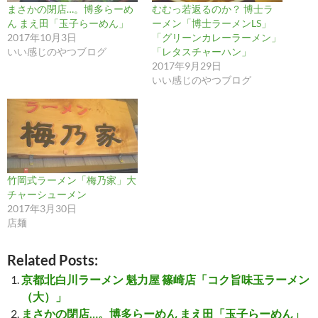
まさかの閉店…。博多らーめ
むむっ若返るのか？ 博士ラ
ん まえ田「玉子らーめん」
ーメン「博士ラーメンLS」
2017年10月3日
「グリーンカレーラーメン」
いい感じのやつブログ
「レタスチャーハン」
2017年9月29日
いい感じのやつブログ
竹岡式ラーメン「梅乃家」大
チャーシューメン
2017年3月30日
店麺
Related Posts:
京都北白川ラーメン 魁力屋 篠崎店「コク旨味玉ラーメン
（大）」
まさかの閉店…。博多らーめん まえ田「玉子らーめん」