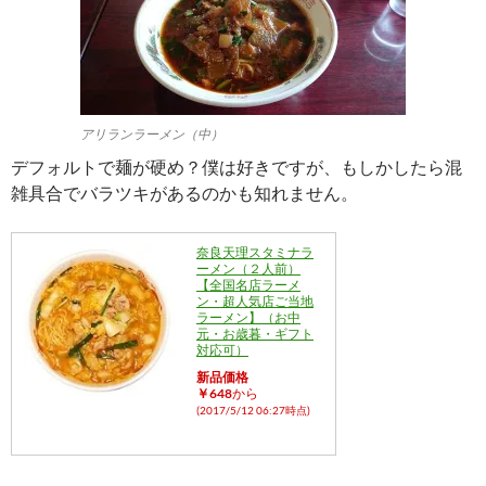
アリランラーメン（中）
デフォルトで麺が硬め？僕は好きですが、もしかしたら混
雑具合でバラツキがあるのかも知れません。
奈良天理スタミナラ
ーメン（２人前）
【全国名店ラーメ
ン・超人気店ご当地
ラーメン】（お中
元・お歳暮・ギフト
対応可）
新品価格
￥648
から
(2017/5/12 06:27時点)