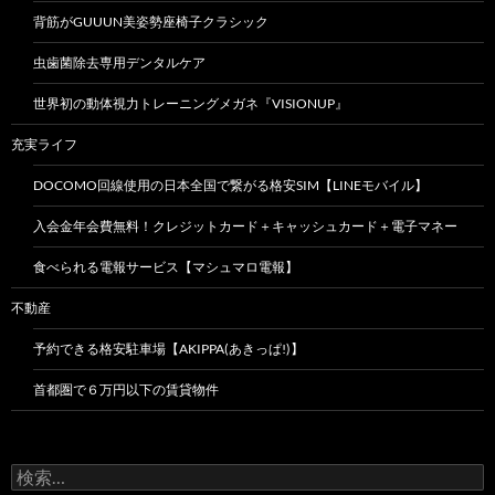
背筋がGUUUN美姿勢座椅子クラシック
虫歯菌除去専用デンタルケア
世界初の動体視力トレーニングメガネ『VISIONUP』
充実ライフ
DOCOMO回線使用の日本全国で繋がる格安SIM【LINEモバイル】
入会金年会費無料！クレジットカード＋キャッシュカード＋電子マネー
食べられる電報サービス【マシュマロ電報】
不動産
予約できる格安駐車場【AKIPPA(あきっぱ!)】
首都圏で６万円以下の賃貸物件
検
索: