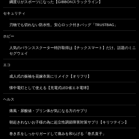
綱渡りがスポーツになった【GIBBONスラックライン】
セキュリティ
刃物でも切れない防水性。安心ロック付きバッグ「TRUSTBAG」
ホビー
人気のバランススクーター特許取得は【チックスマート】だけ。話題のミニ
セグウェイ
エコ
成人式の振袖を花嫁衣装にリメイク【オリフリ】
懐中電灯として使える【充電式LED省エネ電球】
ヘルス
痛風・尿酸値・プリン体が気になる方のサプリ
朝起きれないお子様の為に起立性調節障害対策サプリ【キリツテイン】
巻き爪をしっかりガードして痛みを和らげる「巻爪直子」