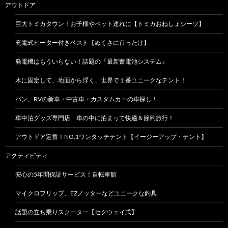
アウトドア
巨大トミカタウン！お子様やペット連れに【トミカおねしょシーツ】
充電式ヒーター付きベスト【ぬくさに首ったけ】
発電機はもういらない！話題の『最新蓄電池システム』
木に固定して、地面から浮く、世界で１番ユニークなテント！
バン、RVの新車・中古車・カスタムカーの車探し！
車中泊グッズ専門店 車の中に泊まって快適＆節約旅行！
アウトドア定番！NO.1ワンタッチテント【イージーアップ・テント】
アクティビティ
安心の5年間保証サービス！自転車館
マイクロフリップ、EZノッターなどユニークな釣具
話題の立ち乗りスクーター【セグウェイ式】