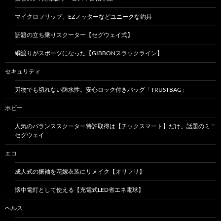
マイクロフリップ、EZノッターなどユニークな釣具
話題の立ち乗りスクーター【セグウェイ式】
綱渡りがスポーツになった【GIBBONスラックライン】
セキュリティ
刃物でも切れない防水性。安心ロック付きバッグ「TRUSTBAG」
ホビー
人気のバランススクーター特許取得は【チックスマート】だけ。話題のミニ
セグウェイ
エコ
成人式の振袖を花嫁衣装にリメイク【オリフリ】
懐中電灯として使える【充電式LED省エネ電球】
ヘルス