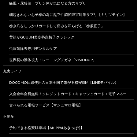
痛風・尿酸値・プリン体が気になる方のサプリ
朝起きれないお子様の為に起立性調節障害対策サプリ【キリツテイン】
巻き爪をしっかりガードして痛みを和らげる「巻爪直子」
背筋がGUUUN美姿勢座椅子クラシック
虫歯菌除去専用デンタルケア
世界初の動体視力トレーニングメガネ『VISIONUP』
充実ライフ
DOCOMO回線使用の日本全国で繋がる格安SIM【LINEモバイル】
入会金年会費無料！クレジットカード＋キャッシュカード＋電子マネー
食べられる電報サービス【マシュマロ電報】
不動産
予約できる格安駐車場【AKIPPA(あきっぱ!)】