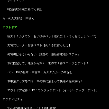
サイトマップ
特定商取引法に基づく表記
らーめん大好き田中さん
アウトドア
巨大トミカタウン！お子様やペット連れに【トミカおねしょシーツ】
充電式ヒーター付きベスト【ぬくさに首ったけ】
発電機はもういらない！話題の『最新蓄電池システム』
木に固定して、地面から浮く、世界で１番ユニークなテント！
バン、RVの新車・中古車・カスタムカーの車探し！
車中泊グッズ専門店 車の中に泊まって快適＆節約旅行！
アウトドア定番！NO.1ワンタッチテント【イージーアップ・テント】
アクティビティ
安心の5年間保証サービス！自転車館