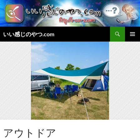
検
いい感じのやつ.com
索
コ
メインメ
ン
ニュー
テ
ン
ツ
へ
ス
キ
ッ
プ
アウトドア