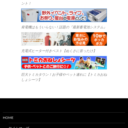
ント！
発電機はもういらない！話題の『最新蓄電池システム』
充電式ヒーター付きベスト【ぬくさに首ったけ】
巨大トミカタウン！お子様やペット連れに【トミカおね
しょシーツ】
HOME