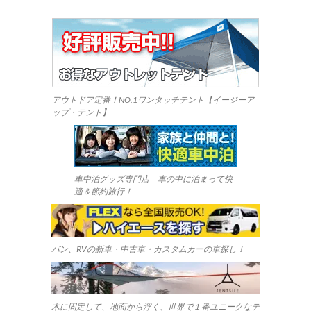
アウトドア定番！NO.1ワンタッチテント【イージーア
ップ・テント】
車中泊グッズ専門店 車の中に泊まって快
適＆節約旅行！
バン、RVの新車・中古車・カスタムカーの車探し！
木に固定して、地面から浮く、世界で１番ユニークなテ