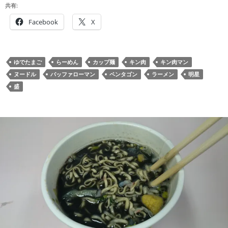
共有:
Facebook
X
ゆでたまご
らーめん
カップ麺
キン肉
キン肉マン
ヌードル
バッファローマン
ペンタゴン
ラーメン
明星
盛