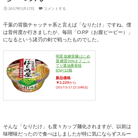
2017年5月17日
コメントする
千葉の背脂チャッチャ系と言えば「なりたけ」ですね。僕
は昔何度か行きましたが、毎回「O.P.P（お腹ピーピー）」
になるという諸刃の剣で戦ったものでした。
明星 低糖質麺 はじめ
屋 糖質50%オフ こっ
てり醤油豚骨味
85g×12個
新品価格
￥2,229
から
(2017/5/17 22:26時点)
そんな「なりたけ」も度々カップ麺化されますが、以前は
味噌味だったので食べはしましたが特に気にならずスルー