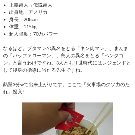
正義超人→伝説超人
出身地：アメリカ
身長：208cm
体重：115kg
超人強度：70万パワー
なるほど。ブタマンの異名をとる「キン肉マン」、まんま
の「バッファローマン」、鳥人の異名をとる「ペンタゴ
ン」と言うわけですね。3人ともⅡ世時代にはレジェンドと
して後身の指導に当たる先生ですね。
熱闘3分wで出来上がりです。ここで「火事場のクソ力のた
れ」投入!