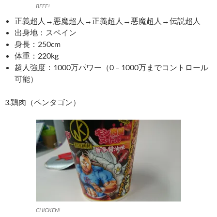
BEEF!
正義超人→悪魔超人→正義超人→悪魔超人→伝説超人
出身地：スペイン
身長：250cm
体重：220kg
超人強度：1000万パワー
（0 – 1000万までコントロール
可能）
3.鶏肉（ペンタゴン）
CHICKEN!