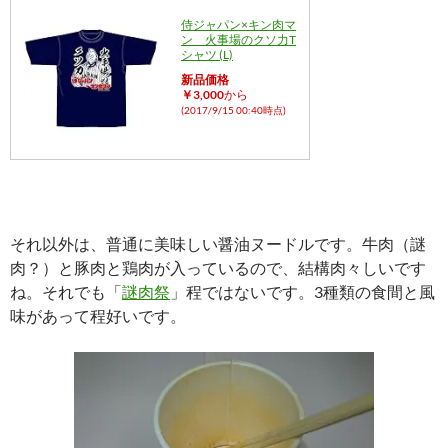
侍ジャパン×キン肉マ
ン 火事場のクソ力T
シャツ (L)
新品価格
￥3,000
から
(2017/9/15 00:40時点)
それ以外は、普通に美味しい醤油ヌードルです。牛肉（謎
肉？）と豚肉と鶏肉が入っているので、結構肉々しいです
ね。それでも「
謎肉祭
」程ではないです。3種類の食間と風
味があって程好いです。