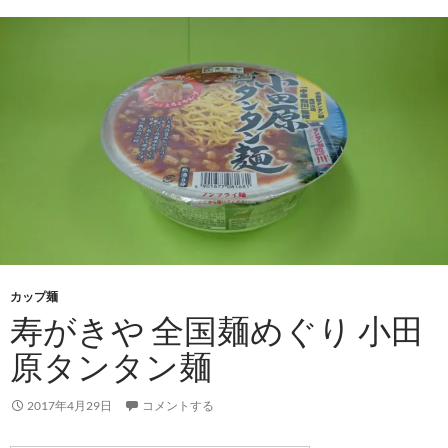
カップ麺
寿がきや 全国麺めぐり 小田
原タンタン麺
2017年4月29日
コメントする