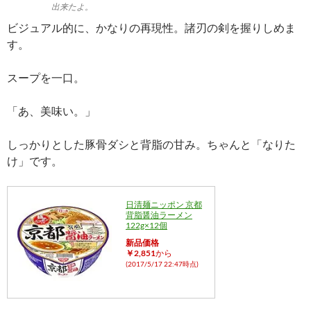
出来たよ。
ビジュアル的に、かなりの再現性。諸刃の剣を握りしめま
す。
スープを一口。
「あ、美味い。」
しっかりとした豚骨ダシと背脂の甘み。ちゃんと「なりた
け」です。
日清麺ニッポン 京都
背脂醤油ラーメン
122g×12個
新品価格
￥2,851
から
(2017/5/17 22:47時点)