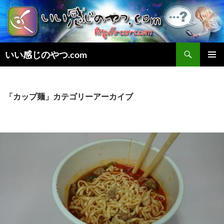
検
いい感じのやつ.com
索
コ
メインメ
ン
ニュー
テ
ン
「カップ麺」カテゴリーアーカイブ
ツ
へ
ス
キ
ッ
プ