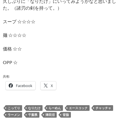
久しぶりに「なりたけ」にいってみようかなと思いまし
た。（諸刃の剣を持って。）
スープ ☆☆☆☆
麺 ☆☆☆☆
価格 ☆☆
OPP ☆
共有:
Facebook
X
こってり
なりたけ
らーめん
エースコック
チャッチャ
ラーメン
千葉県
津田沼
背脂