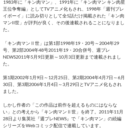
1983年に「キン肉マン」、1991年に「キン肉マン キン肉星
王位争奪編」としてTVアニメ化もされ、1998年「週刊プレ
イボーイ」に読み切りとして全5話だけ掲載された「キン肉
マンII世」が評判が良く、その後連載されることになりまし
た。
「キン肉マンⅡ世」は第1部1998年19・20号～2004年29
号、第2部2004年48号2011年19・20合併号、週プレ
NEWS2011年5月9日更新～10月3日更新まで連載されまし
た。
第1期2002年1月9日～12月25日、第2期2004年4月7日～6月
30日、第3期2006年1月4日～3月29日とTVアニメ化もされ
ました。
しかし作者の「この作品は前作を超えるものにはならな
い」との考えから「キン肉マンⅡ世」を終了。2011年11月
28日より集英社『週プレNEWS』で「キン肉マン」の続編
シリーズをWebコミック配信で連載しています。