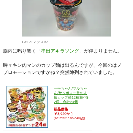
Go!Go!マッスル!
脳内に鳴り響く「
串田アキラソング
」が停まりません。
時々キン肉マンのカップ麺は出るんですが、今回のはノー
プロモーションですかね？突然陳列されていました。
一平ちゃん/マルちゃ
ん/サッポロ一番の人
気カップ麺12種類×各
2個 合計24個
新品価格
￥3,920
から
(2017/9/15 00:04時点)