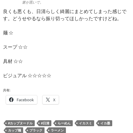
箸が黒いで。
良くも悪くも、日清らしく綺麗にまとめてしまった感じで
す。どうせやるなら振り切ってほしかったですけどね。
麺 ☆
スープ ☆☆
具材 ☆☆
ビジュアル ☆☆☆☆☆
共有:
Facebook
X
#カップヌードル
#日清
らーめん
イカスミ
イカ墨
カップ麺
ブラック
ラーメン