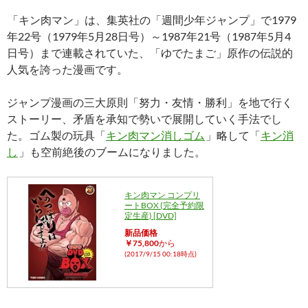
「キン肉マン」は、集英社の「週間少年ジャンプ」で1979
年22号（1979年5月28日号）～1987年21号（1987年5月4
日号）まで連載されていた、「ゆでたまご」原作の伝説的
人気を誇った漫画です。
ジャンプ漫画の三大原則「努力・友情・勝利」を地で行く
ストーリー、矛盾を承知で勢いで展開していく手法でし
た。ゴム製の玩具「
キン肉マン消しゴム
」略して「
キン消
し
」も空前絶後のブームになりました。
キン肉マン コンプリ
ートBOX (完全予約限
定生産) [DVD]
新品価格
￥75,800
から
(2017/9/15 00:18時点)