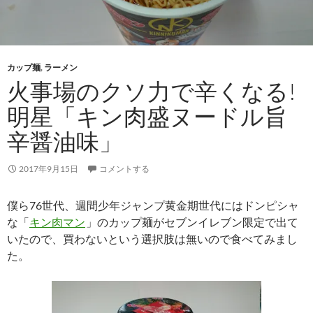
カップ麺
,
ラーメン
火事場のクソ力で辛くなる!
明星「キン肉盛ヌードル旨
辛醤油味」
2017年9月15日
コメントする
僕ら76世代、週間少年ジャンプ黄金期世代にはドンピシャ
な「
キン肉マン
」のカップ麺がセブンイレブン限定で出て
いたので、買わないという選択肢は無いので食べてみまし
た。