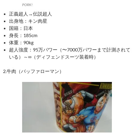
PORK!
正義超人→伝説超人
出身地：キン肉星
国籍：日本
身長：185cm
体重：90kg
超人強度：95万パワー（〜7000万パワーまで計測されて
いる）～∞（ディフェンドスーツ装着時）
2.牛肉（バッファローマン）