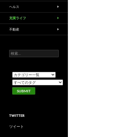
ヘルス
充実ライフ
不動産
検
索:
TWITTER
ツイート