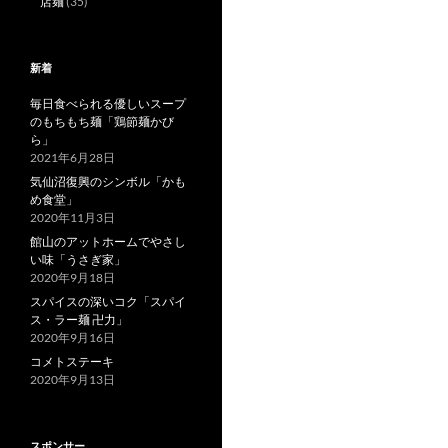
店麺
(35)
新着
毎日食べられる優しいスープ
のもちもち麺「鶏節麺かび
ら」
2021年6月28日
気仙沼復興のシンボル「かも
め食堂」
2020年11月3日
館山のアットホームでやさし
い味「うさぎ家」
2020年9月18日
スパイスの深いコク「スパイ
ス・ラー麺 卍力」
2020年9月16日
コメトステーキ
2020年9月13日
スポンサー