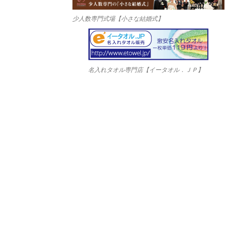
少人数専門式場【小さな結婚式】
名入れタオル専門店【イータオル．ＪＰ】