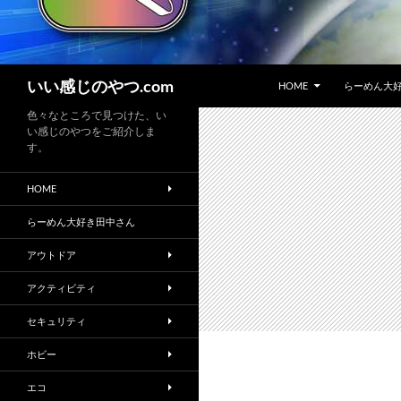
コンテンツへスキップ
検
いい感じのやつ.com
HOME
らーめん大
索
色々なところで見つけた、い
い感じのやつをご紹介しま
す。
HOME
らーめん大好き田中さん
アウトドア
アクティビティ
セキュリティ
ホビー
エコ