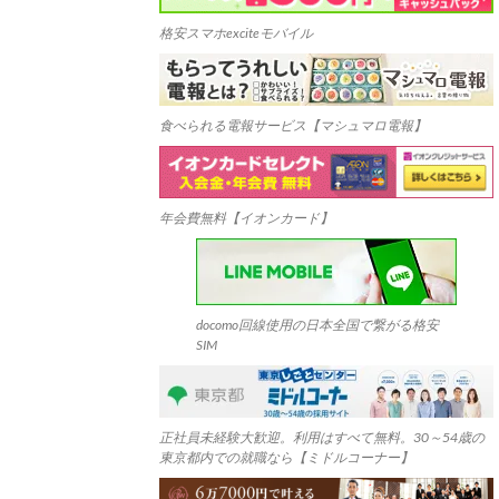
格安スマホexciteモバイル
食べられる電報サービス【マシュマロ電報】
年会費無料【イオンカード】
docomo回線使用の日本全国で繋がる格安
SIM
正社員未経験大歓迎。利用はすべて無料。30～54歳の
東京都内での就職なら【ミドルコーナー】