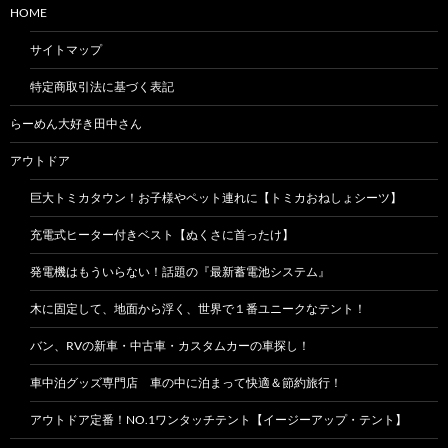
HOME
サイトマップ
特定商取引法に基づく表記
らーめん大好き田中さん
アウトドア
巨大トミカタウン！お子様やペット連れに【トミカおねしょシーツ】
充電式ヒーター付きベスト【ぬくさに首ったけ】
発電機はもういらない！話題の『最新蓄電池システム』
木に固定して、地面から浮く、世界で１番ユニークなテント！
バン、RVの新車・中古車・カスタムカーの車探し！
車中泊グッズ専門店 車の中に泊まって快適＆節約旅行！
アウトドア定番！NO.1ワンタッチテント【イージーアップ・テント】