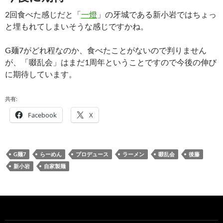
2回食べた感じだと「
一燈
」の牙城である新小岩ではちょっ
と埋もれてしまいそうな感じですかね。
G麺7がどれ程なのか、食べたことがないので判りません
が、「啜乱会」はまだ1周年ということですので今後の伸び
に期待しています。
共有:
Facebook
X
G麺7
らーめん
プロデュース
ラーメン
啜乱会
後藤
新小岩
自家製麺