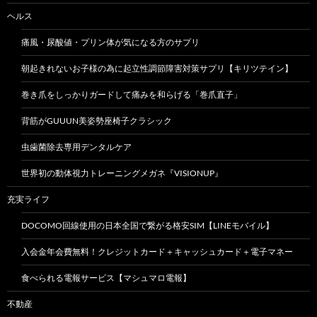
ヘルス
痛風・尿酸値・プリン体が気になる方のサプリ
朝起きれないお子様の為に起立性調節障害対策サプリ【キリツテイン】
巻き爪をしっかりガードして痛みを和らげる「巻爪直子」
背筋がGUUUN美姿勢座椅子クラシック
虫歯菌除去専用デンタルケア
世界初の動体視力トレーニングメガネ『VISIONUP』
充実ライフ
DOCOMO回線使用の日本全国で繋がる格安SIM【LINEモバイル】
入会金年会費無料！クレジットカード＋キャッシュカード＋電子マネー
食べられる電報サービス【マシュマロ電報】
不動産