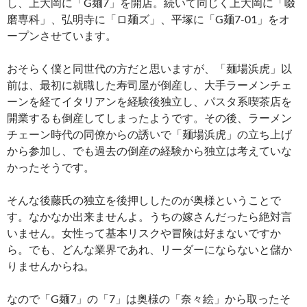
し、上大岡に「G麺7」を開店。続いて同じく上大岡に「啜
磨専科」、弘明寺に「ロ麺ズ」、平塚に「G麺7-01」をオ
ープンさせています。
おそらく僕と同世代の方だと思いますが、「麺場浜虎」以
前は、最初に就職した寿司屋が倒産し、大手ラーメンチェ
ーンを経てイタリアンを経験後独立し、パスタ系喫茶店を
開業するも倒産してしまったようです。その後、ラーメン
チェーン時代の同僚からの誘いで「麺場浜虎」の立ち上げ
から参加し、でも過去の倒産の経験から独立は考えていな
かったそうです。
そんな後藤氏の独立を後押ししたのが奥様ということで
す。なかなか出来ませんよ。うちの嫁さんだったら絶対言
いません。女性って基本リスクや冒険は好まないですか
ら。でも、どんな業界であれ、リーダーにならないと儲か
りませんからね。
なので「G麺7」の「7」は奥様の「奈々絵」から取ったそ