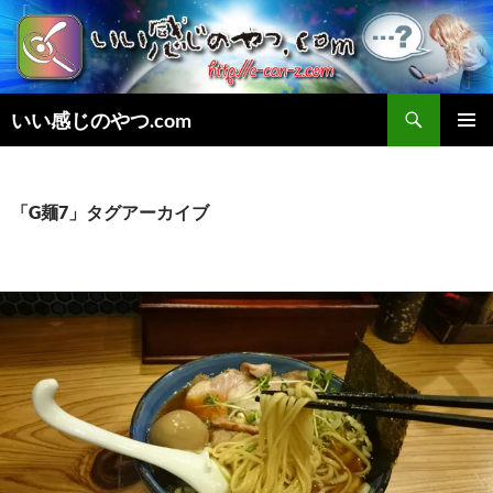
検
いい感じのやつ.com
索
コ
メインメ
ン
ニュー
テ
ン
「G麺7」タグアーカイブ
ツ
へ
ス
キ
ッ
プ