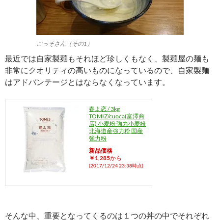
ごっそさん（その1）
最近では自家製麺もそれほど珍しくもなく、製麺屋の麺も
非常にクオリティの高いものになっているので、自家製麺
はアドバンテージとはならなくなっています。
春よ恋 / 3kg
TOMIZ/cuoca(富澤商
店) 小麦粉 強力小麦粉
北海道産強力粉 国産
強力粉
新品価格
￥1,285
から
(2017/12/24 23:38時点)
そんな中、重要となってくるのは１つの丼の中でそれぞれ