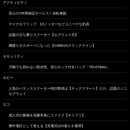
アクティビティ
安心の5年間保証サービス！自転車館
マイクロフリップ、EZノッターなどユニークな釣具
話題の立ち乗りスクーター【セグウェイ式】
綱渡りがスポーツになった【GIBBONスラックライン】
セキュリティ
刃物でも切れない防水性。安心ロック付きバッグ「TRUSTBAG」
ホビー
人気のバランススクーター特許取得は【チックスマート】だけ。話題のミニ
セグウェイ
エコ
成人式の振袖を花嫁衣装にリメイク【オリフリ】
懐中電灯として使える【充電式LED省エネ電球】