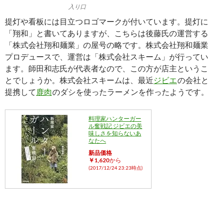
入り口
提灯や看板には目立つロゴマークが付いています。提灯に
「翔和」と書いてありますが、こちらは後藤氏の運営する
「株式会社翔和麺業」の屋号の略です。株式会社翔和麺業
プロデュースで、運営は「株式会社スキーム」が行ってい
ます。師田和志氏が代表者なので、この方が店主というこ
とでしょうか。株式会社スキームは、最近
ジビエ
の会社と
提携して
鹿肉
のダシを使ったラーメンを作ったようです。
料理家ハンターガー
ル奮戦記 ジビエの美
味しさを知らないあ
なたへ
新品価格
￥1,620
から
(2017/12/24 23:23時点)