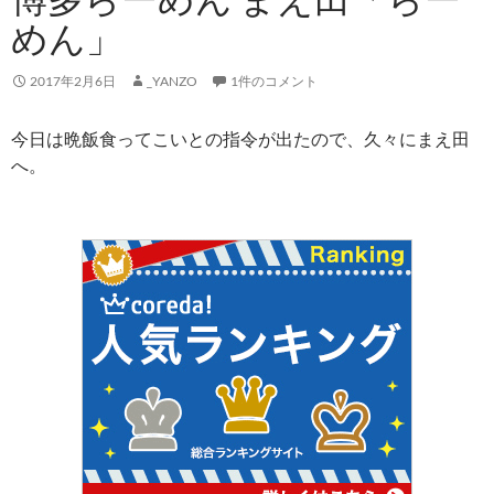
めん」
2017年2月6日
_YANZO
1件のコメント
今日は晩飯食ってこいとの指令が出たので、久々にまえ田
へ。