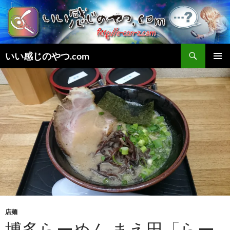
検
いい感じのやつ.com
索
コ
メインメ
ン
ニュー
テ
ン
ツ
へ
ス
キ
ッ
プ
店麺
博多らーめん まえ田「らー