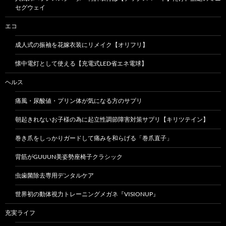
セグウェイ
エコ
成人式の振袖を花嫁衣装にリメイク【オリフリ】
懐中電灯として使える【充電式LED省エネ電球】
ヘルス
痛風・尿酸値・プリン体が気になる方のサプリ
朝起きれないお子様の為に起立性調節障害対策サプリ【キリツテイン】
巻き爪をしっかりガードして痛みを和らげる「巻爪直子」
背筋がGUUUN美姿勢座椅子クラシック
虫歯菌除去専用デンタルケア
世界初の動体視力トレーニングメガネ『VISIONUP』
充実ライフ