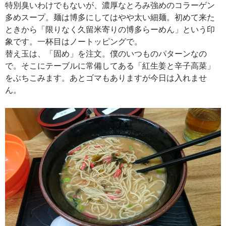
特別臭いわけでもないが、濃厚なとろみ強めのコラーゲン
多めスープ。麺は博多にしてはやや太い細麺。初めて来た
ときから「限りなく久留米寄りの博多らーめん」という印
象です。一杯目はノートッピングで。
替え玉は、「固め」を注文。僕のいつものパターンなの
で。そこにテーブルに常備してある「紅生姜と辛子高菜」
をぶちこみます。あとゴマもありますが今日は入れませ
ん。