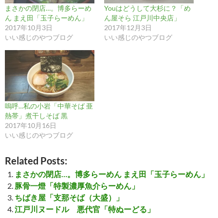
まさかの閉店…。博多らーめ
Youはどうして大杉に？「め
ん まえ田「玉子らーめん」
ん屋そら 江戸川中央店」
2017年10月3日
2017年12月3日
いい感じのやつブログ
いい感じのやつブログ
嗚呼…私の小岩「中華そば 亜
熱帯」煮干しそば 黒
2017年10月16日
いい感じのやつブログ
Related Posts:
まさかの閉店…。博多らーめん まえ田「玉子らーめん」
豚骨一燈「特製濃厚魚介らーめん」
ちばき屋「支那そば（大盛）」
江戸川ヌードル 悪代官「特ぬーどる」