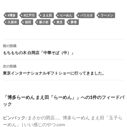
#博多
#江戸川
まえ田
らーめん
バリカタ
ラーメン
久留米
前田
新小岩
東京
豚骨
投
前の投稿
稿
もちもちの木 白岡店「中華そば（中）」
ナ
次の投稿
ビ
東京インターナショナルギフトショーに行ってきました。
ゲ
ー
「博多らーめん まえ田「らーめん」」への1件のフィードバ
シ
ック
ョ
ピンバック:
まさかの閉店…。博多らーめん まえ田「玉子ら
ン
ーめん」 | いい感じのやつ.com