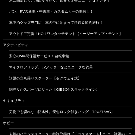
木に固定して、地面から浮く、世界で１番ユニークなテント！
バン、RVの新車・中古車・カスタムカーの車探し！
車中泊グッズ専門店 車の中に泊まって快適＆節約旅行！
アウトドア定番！NO.1ワンタッチテント【イージーアップ・テント】
アクティビティ
安心の5年間保証サービス！自転車館
マイクロフリップ、EZノッターなどユニークな釣具
話題の立ち乗りスクーター【セグウェイ式】
綱渡りがスポーツになった【GIBBONスラックライン】
セキュリティ
刃物でも切れない防水性。安心ロック付きバッグ「TRUSTBAG」
ホビー
人気のバランススクーター特許取得は【チックスマート】だけ。話題のミニ