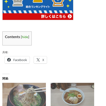
Contents
[
hide
]
共有:
Facebook
X
関連