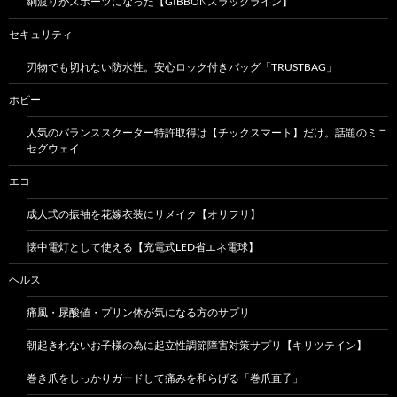
綱渡りがスポーツになった【GIBBONスラックライン】
セキュリティ
刃物でも切れない防水性。安心ロック付きバッグ「TRUSTBAG」
ホビー
人気のバランススクーター特許取得は【チックスマート】だけ。話題のミニ
セグウェイ
エコ
成人式の振袖を花嫁衣装にリメイク【オリフリ】
懐中電灯として使える【充電式LED省エネ電球】
ヘルス
痛風・尿酸値・プリン体が気になる方のサプリ
朝起きれないお子様の為に起立性調節障害対策サプリ【キリツテイン】
巻き爪をしっかりガードして痛みを和らげる「巻爪直子」