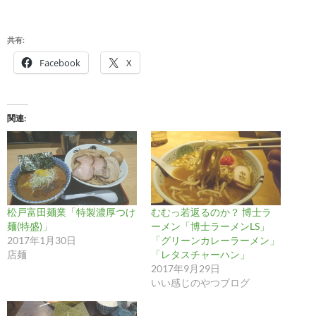
共有:
Facebook
X
関連
松戸富田麺業「特製濃厚つけ
むむっ若返るのか？ 博士ラ
麺(特盛)」
ーメン「博士ラーメンLS」
2017年1月30日
「グリーンカレーラーメン」
店麺
「レタスチャーハン」
2017年9月29日
いい感じのやつブログ