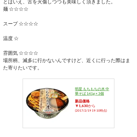
とはいえ、舌を火傷しつつも美味しく頂きました。
麺 ☆☆☆☆
スープ ☆☆☆☆
温度 ☆
雰囲気 ☆☆☆☆
場所柄、滅多に行かないんですけど、近くに行った際はま
た寄りたいです。
明星 もちもちの木 中
華そば 141g × 3個
新品価格
￥1,630
から
(2017/2/19 19:10時点)