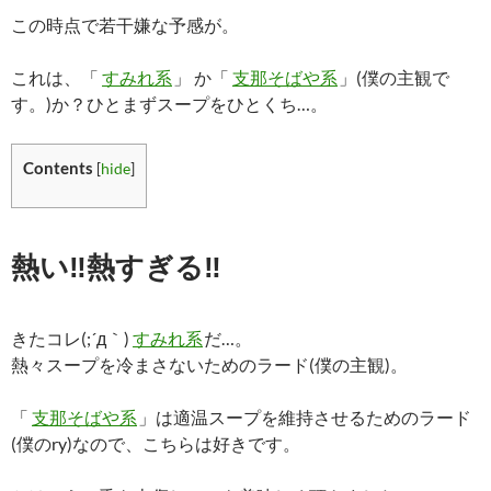
この時点で若干嫌な予感が。
これは、「
すみれ系
」 か「
支那そばや系
」(僕の主観で
す。)か？ひとまずスープをひとくち…。
Contents
[
hide
]
熱い‼熱すぎる‼
きたコレ(;´д｀)
すみれ系
だ…。
熱々スープを冷まさないためのラード(僕の主観)。
「
支那そばや系
」は適温スープを維持させるためのラード
(僕のry)なので、こちらは好きです。