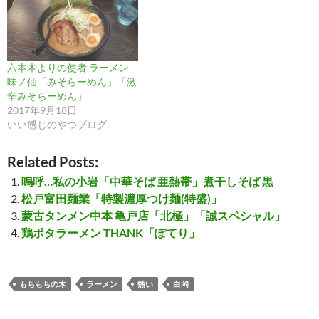
六本木よりの使者 ラーメン
味ノ仙「みそらーめん」「激
辛みそらーめん」
2017年9月18日
いい感じのやつブログ
Related Posts:
嗚呼…私の小岩「中華そば 亜熱帯」煮干しそば 黒
松戸富田麺業「特製濃厚つけ麺(特盛)」
蒙古タンメン中本 亀戸店「北極」「誠スペシャル」
鶏ポタラーメン THANK「ぽてり」
もちもちの木
ラーメン
熱い
白岡