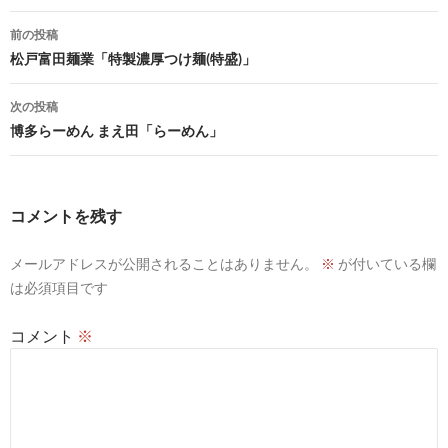
投
前の投稿
稿
松戸富田麺業「特製濃厚つけ麺(特盛)」
ナ
次の投稿
ビ
博多らーめん まえ田「らーめん」
ゲ
ー
コメントを残す
シ
メールアドレスが公開されることはありません。
※
が付いている欄
ョ
は必須項目です
ン
コメント
※