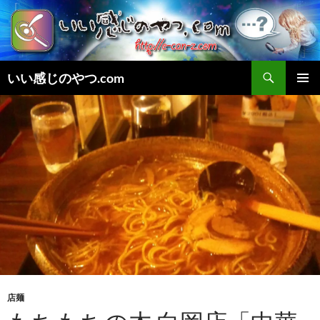
検
いい感じのやつ.com
索
コ
メインメ
ン
ニュー
テ
ン
ツ
へ
ス
キ
ッ
プ
店麺