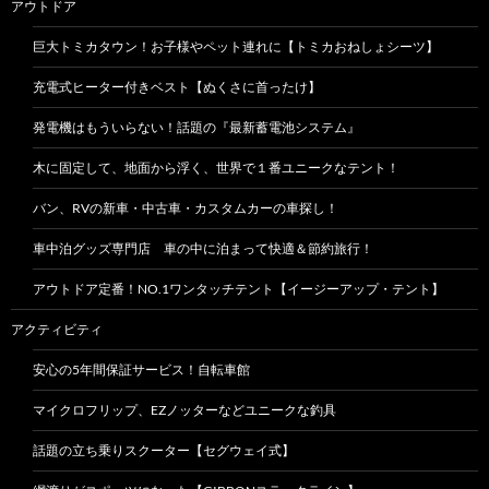
アウトドア
巨大トミカタウン！お子様やペット連れに【トミカおねしょシーツ】
充電式ヒーター付きベスト【ぬくさに首ったけ】
発電機はもういらない！話題の『最新蓄電池システム』
木に固定して、地面から浮く、世界で１番ユニークなテント！
バン、RVの新車・中古車・カスタムカーの車探し！
車中泊グッズ専門店 車の中に泊まって快適＆節約旅行！
アウトドア定番！NO.1ワンタッチテント【イージーアップ・テント】
アクティビティ
安心の5年間保証サービス！自転車館
マイクロフリップ、EZノッターなどユニークな釣具
話題の立ち乗りスクーター【セグウェイ式】