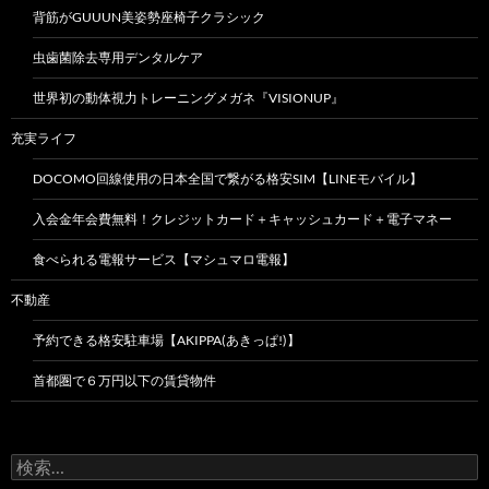
背筋がGUUUN美姿勢座椅子クラシック
虫歯菌除去専用デンタルケア
世界初の動体視力トレーニングメガネ『VISIONUP』
充実ライフ
DOCOMO回線使用の日本全国で繋がる格安SIM【LINEモバイル】
入会金年会費無料！クレジットカード＋キャッシュカード＋電子マネー
食べられる電報サービス【マシュマロ電報】
不動産
予約できる格安駐車場【AKIPPA(あきっぱ!)】
首都圏で６万円以下の賃貸物件
検
索: