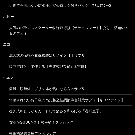
刃物でも切れない防水性。安心ロック付きバッグ「TRUSTBAG」
ホビー
人気のバランススクーター特許取得は【チックスマート】だけ。話題のミニ
セグウェイ
エコ
成人式の振袖を花嫁衣装にリメイク【オリフリ】
懐中電灯として使える【充電式LED省エネ電球】
ヘルス
痛風・尿酸値・プリン体が気になる方のサプリ
朝起きれないお子様の為に起立性調節障害対策サプリ【キリツテイン】
巻き爪をしっかりガードして痛みを和らげる「巻爪直子」
背筋がGUUUN美姿勢座椅子クラシック
虫歯菌除去専用デンタルケア