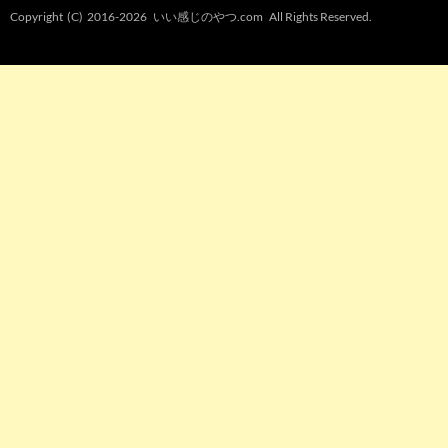
Copyright (C) 2016-2026
いい感じのやつ.com
All Rights Reserved.