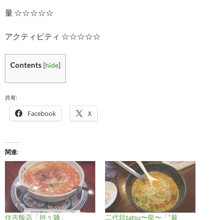
量 ☆☆☆☆☆
アクティビティ ☆☆☆☆☆
Contents
[
hide
]
共有:
Facebook
X
関連
住吉飯店「担々麺」
二代目tatsu〜龍〜「“最