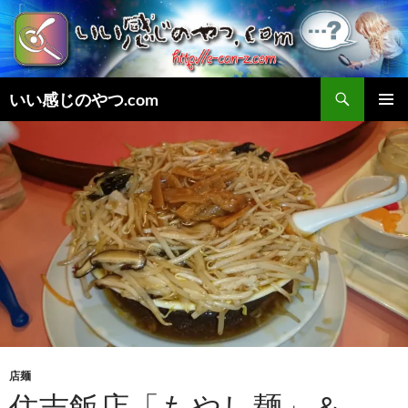
検
いい感じのやつ.com
索
コ
メインメ
ン
ニュー
テ
ン
ツ
へ
ス
キ
ッ
プ
店麺
住吉飯店「もやし麺」＆