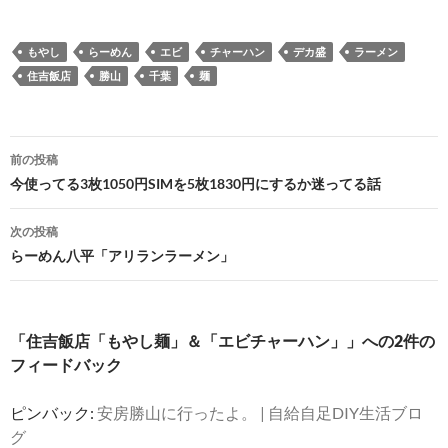
もやし
らーめん
エビ
チャーハン
デカ盛
ラーメン
住吉飯店
勝山
千葉
麺
投
前の投稿
稿
今使ってる3枚1050円SIMを5枚1830円にするか迷ってる話
ナ
次の投稿
ビ
らーめん八平「アリランラーメン」
ゲ
ー
「住吉飯店「もやし麺」＆「エビチャーハン」」への2件の
シ
フィードバック
ョ
ピンバック:
安房勝山に行ったよ。 | 自給自足DIY生活ブロ
ン
グ