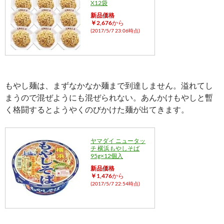
X12袋
新品価格
￥2,676
から
(2017/5/7 23:06時点)
もやし麺は、まずなかなか麺まで到達しません。溢れてし
まうので混ぜようにも混ぜられない。あんかけもやしと暫
く格闘するとようやくのびかけた麺が出てきます。
ヤマダイ ニュータッ
チ 横浜もやしそば
95g×12個入
新品価格
￥1,476
から
(2017/5/7 22:54時点)