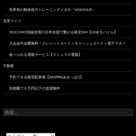
世界初の動体視力トレーニングメガネ『VISIONUP』
充実ライフ
DOCOMO回線使用の日本全国で繋がる格安SIM【LINEモバイル】
入会金年会費無料！クレジットカード＋キャッシュカード＋電子マネー
食べられる電報サービス【マシュマロ電報】
不動産
予約できる格安駐車場【AKIPPA(あきっぱ!)】
首都圏で６万円以下の賃貸物件
検
索: