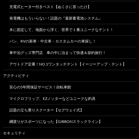
充電式ヒーター付きベスト【ぬくさに首ったけ】
発電機はもういらない！話題の『最新蓄電池システム』
木に固定して、地面から浮く、世界で１番ユニークなテント！
バン、RVの新車・中古車・カスタムカーの車探し！
車中泊グッズ専門店 車の中に泊まって快適＆節約旅行！
アウトドア定番！NO.1ワンタッチテント【イージーアップ・テント】
アクティビティ
安心の5年間保証サービス！自転車館
マイクロフリップ、EZノッターなどユニークな釣具
話題の立ち乗りスクーター【セグウェイ式】
綱渡りがスポーツになった【GIBBONスラックライン】
セキュリティ