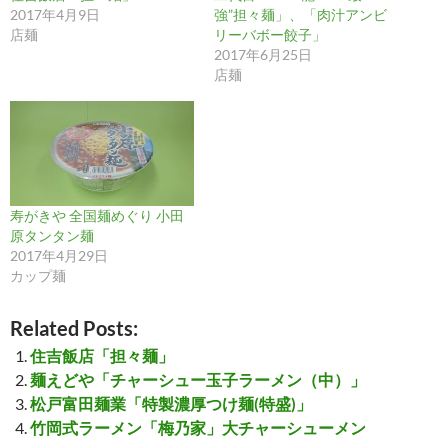
2017年4月9日
強”担々麺」、「肉汁アンビ
店麺
リーバボー餃子」
2017年6月25日
店麺
寿がきや 全国麺めぐり 小田
原タンタン麺
2017年4月29日
カップ麺
Related Posts:
住吉飯店「担々麺」
麺えどや「チャーシュー玉子ラーメン（中）」
松戸富田麺業「特製濃厚つけ麺(特盛)」
竹岡式ラーメン「梅乃家」大チャーシューメン