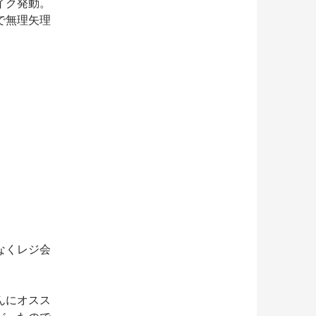
イク発動。
で無理矢理
。
なくレジ会
んにオスス