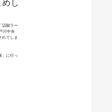
こめし
「辺鄙ラー
戸川中央
されてしま
味」に行っ