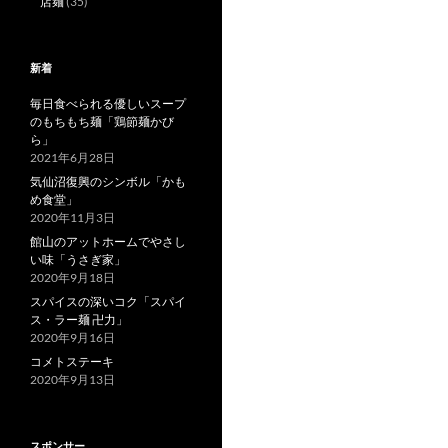
店麺
(35)
新着
毎日食べられる優しいスープ
のもちもち麺「鶏節麺かび
ら」
2021年6月28日
気仙沼復興のシンボル「かも
め食堂」
2020年11月3日
館山のアットホームでやさし
い味「うさぎ家」
2020年9月18日
スパイスの深いコク「スパイ
ス・ラー麺 卍力」
2020年9月16日
コメトステーキ
2020年9月13日
スポンサー