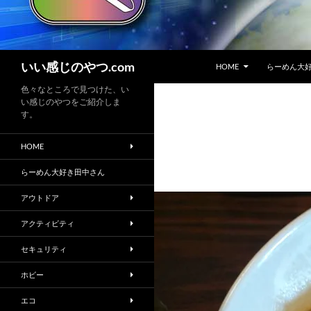
コンテンツへスキップ
検
いい感じのやつ.com
HOME
らーめん大
索
色々なところで見つけた、い
い感じのやつをご紹介しま
す。
HOME
らーめん大好き田中さん
アウトドア
アクティビティ
セキュリティ
ホビー
エコ