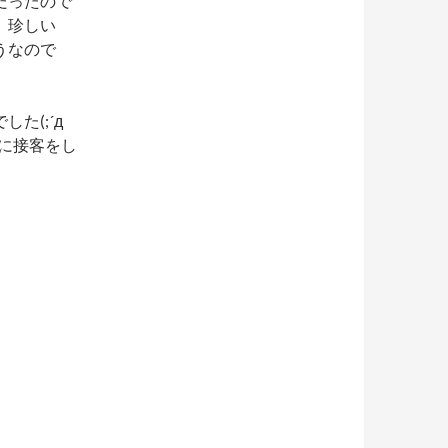
だったので
、珍しい
うなので
た(;´д
に接客をし