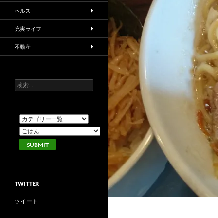
ヘルス
充実ライフ
不動産
検
索:
TWITTER
ツイート