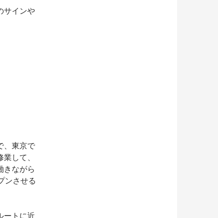
のサインや
で、東京で
修業して、
働きながら
プンさせる
ルートに近