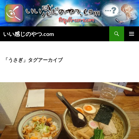
検
いい感じのやつ.com
索
コ
メインメ
ン
ニュー
テ
ン
「うさぎ」タグアーカイブ
ツ
へ
ス
キ
ッ
プ