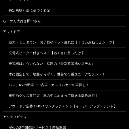
特定商取引法に基づく表記
らーめん大好き田中さん
アウトドア
巨大トミカタウン！お子様やペット連れに【トミカおねしょシーツ】
充電式ヒーター付きベスト【ぬくさに首ったけ】
発電機はもういらない！話題の『最新蓄電池システム』
木に固定して、地面から浮く、世界で１番ユニークなテント！
バン、RVの新車・中古車・カスタムカーの車探し！
車中泊グッズ専門店 車の中に泊まって快適＆節約旅行！
アウトドア定番！NO.1ワンタッチテント【イージーアップ・テント】
アクティビティ
安心の5年間保証サービス！自転車館