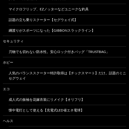
マイクロフリップ、EZノッターなどユニークな釣具
話題の立ち乗りスクーター【セグウェイ式】
綱渡りがスポーツになった【GIBBONスラックライン】
セキュリティ
刃物でも切れない防水性。安心ロック付きバッグ「TRUSTBAG」
ホビー
人気のバランススクーター特許取得は【チックスマート】だけ。話題のミニ
セグウェイ
エコ
成人式の振袖を花嫁衣装にリメイク【オリフリ】
懐中電灯として使える【充電式LED省エネ電球】
ヘルス