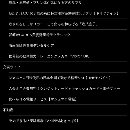
痛風・尿酸値・プリン体が気になる方のサプリ
朝起きれないお子様の為に起立性調節障害対策サプリ【キリツテイン】
巻き爪をしっかりガードして痛みを和らげる「巻爪直子」
背筋がGUUUN美姿勢座椅子クラシック
虫歯菌除去専用デンタルケア
世界初の動体視力トレーニングメガネ『VISIONUP』
充実ライフ
DOCOMO回線使用の日本全国で繋がる格安SIM【LINEモバイル】
入会金年会費無料！クレジットカード＋キャッシュカード＋電子マネー
食べられる電報サービス【マシュマロ電報】
不動産
予約できる格安駐車場【AKIPPA(あきっぱ!)】