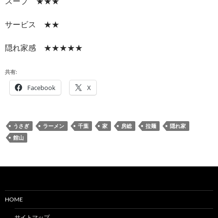
スープ ★★★
サービス ★★
隠れ家感 ★★★★★
共有:
Facebook
X
うさぎ
ラーメン
千葉
家
房総
拉麺
隠れ家
館山
HOME
サイトマップ