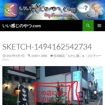
検
いい感じのやつ.com
索
コ
メインメ
ン
ニュー
テ
SKETCH-1494162542734
ン
ツ
へ
2017年5月7日
1920 × 1080
住吉飯店「もやし麺」＆「エビチャー
ス
ハン」
キ
ッ
プ