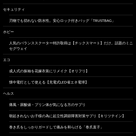
セキュリティ
刃物でも切れない防水性。安心ロック付きバッグ「TRUSTBAG」
ホビー
人気のバランススクーター特許取得は【チックスマート】だけ。話題のミニ
セグウェイ
エコ
成人式の振袖を花嫁衣装にリメイク【オリフリ】
懐中電灯として使える【充電式LED省エネ電球】
ヘルス
痛風・尿酸値・プリン体が気になる方のサプリ
朝起きれないお子様の為に起立性調節障害対策サプリ【キリツテイン】
巻き爪をしっかりガードして痛みを和らげる「巻爪直子」