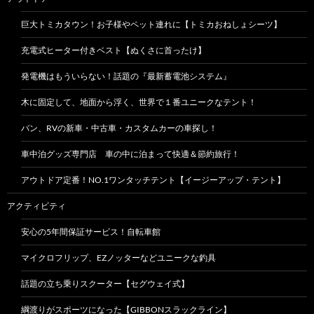
巨大トミカタウン！お子様やペット連れに【トミカおねしょシーツ】
充電式ヒーター付きベスト【ぬくさに首ったけ】
発電機はもういらない！話題の『最新蓄電池システム』
木に固定して、地面から浮く、世界で１番ユニークなテント！
バン、RVの新車・中古車・カスタムカーの車探し！
車中泊グッズ専門店 車の中に泊まって快適＆節約旅行！
アウトドア定番！NO.1ワンタッチテント【イージーアップ・テント】
アクティビティ
安心の5年間保証サービス！自転車館
マイクロフリップ、EZノッターなどユニークな釣具
話題の立ち乗りスクーター【セグウェイ式】
綱渡りがスポーツになった【GIBBONスラックライン】