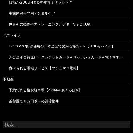
背筋がGUUUN美姿勢座椅子クラシック
虫歯菌除去専用デンタルケア
世界初の動体視力トレーニングメガネ『VISIONUP』
充実ライフ
DOCOMO回線使用の日本全国で繋がる格安SIM【LINEモバイル】
入会金年会費無料！クレジットカード＋キャッシュカード＋電子マネー
食べられる電報サービス【マシュマロ電報】
不動産
予約できる格安駐車場【AKIPPA(あきっぱ!)】
首都圏で６万円以下の賃貸物件
検
索: