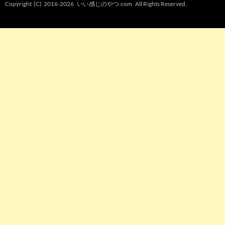
Copyright (C) 2016-2026
いい感じのやつ.com
All Rights Reserved.