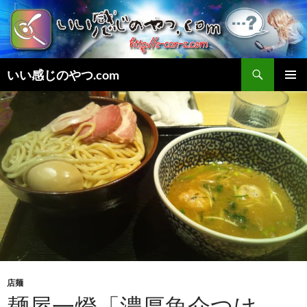
検
いい感じのやつ.com
索
コ
メインメ
ン
ニュー
テ
ン
ツ
へ
ス
キ
ッ
プ
店麺
麺屋一燈「濃厚魚介つけ