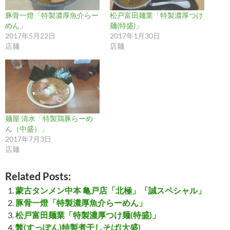
豚骨一燈「特製濃厚魚介らー
松戸富田麺業「特製濃厚つけ
めん」
麺(特盛)」
2017年5月22日
2017年1月30日
店麺
店麺
麺屋 清水「特製鶏豚らーめ
ん（中盛）」
2017年7月3日
店麺
Related Posts:
蒙古タンメン中本 亀戸店「北極」「誠スペシャル」
豚骨一燈「特製濃厚魚介らーめん」
松戸富田麺業「特製濃厚つけ麺(特盛)」
鼈(すっぽん)特製煮干しそば(大盛)