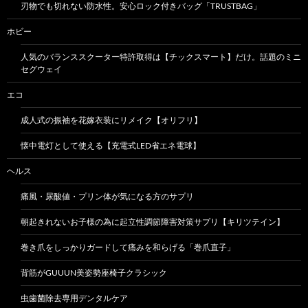
刃物でも切れない防水性。安心ロック付きバッグ「TRUSTBAG」
ホビー
人気のバランススクーター特許取得は【チックスマート】だけ。話題のミニ
セグウェイ
エコ
成人式の振袖を花嫁衣装にリメイク【オリフリ】
懐中電灯として使える【充電式LED省エネ電球】
ヘルス
痛風・尿酸値・プリン体が気になる方のサプリ
朝起きれないお子様の為に起立性調節障害対策サプリ【キリツテイン】
巻き爪をしっかりガードして痛みを和らげる「巻爪直子」
背筋がGUUUN美姿勢座椅子クラシック
虫歯菌除去専用デンタルケア