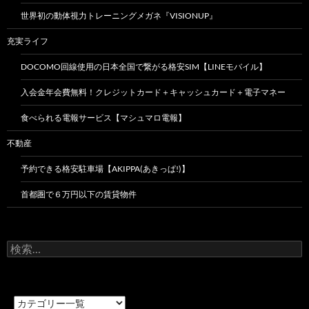
世界初の動体視力トレーニングメガネ『VISIONUP』
充実ライフ
DOCOMO回線使用の日本全国で繋がる格安SIM【LINEモバイル】
入会金年会費無料！クレジットカード＋キャッシュカード＋電子マネー
食べられる電報サービス【マシュマロ電報】
不動産
予約できる格安駐車場【AKIPPA(あきっぱ!)】
首都圏で６万円以下の賃貸物件
検
索: