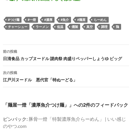
#つけ麺
#一燈
#濃厚
#魚介
#麺屋
らーめん
チャーシュー
ラーメン
低温
燻製
真空
調理
鶏
投
前の投稿
稿
日清食品 カップヌードル 謎肉祭 肉盛りペッパーしょうゆ ビッグ
ナ
次の投稿
ビ
江戸川ヌードル 悪代官「特ぬーどる」
ゲ
ー
「麺屋一燈「濃厚魚介つけ麺」」への2件のフィードバック
シ
ピンバック:
豚骨一燈「特製濃厚魚介らーめん」 | いい感じ
ョ
のやつ.com
ン