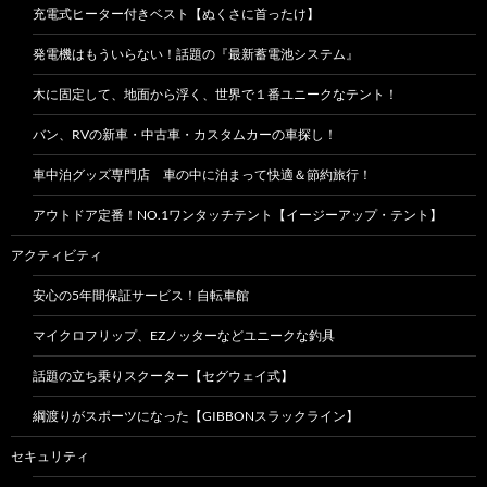
充電式ヒーター付きベスト【ぬくさに首ったけ】
発電機はもういらない！話題の『最新蓄電池システム』
木に固定して、地面から浮く、世界で１番ユニークなテント！
バン、RVの新車・中古車・カスタムカーの車探し！
車中泊グッズ専門店 車の中に泊まって快適＆節約旅行！
アウトドア定番！NO.1ワンタッチテント【イージーアップ・テント】
アクティビティ
安心の5年間保証サービス！自転車館
マイクロフリップ、EZノッターなどユニークな釣具
話題の立ち乗りスクーター【セグウェイ式】
綱渡りがスポーツになった【GIBBONスラックライン】
セキュリティ