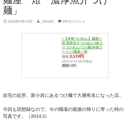
麺」
2016年9月19日
_YANZO
2件のコメント
>【本物つけめん】麺屋一
燈 濃厚魚介つけめん3食入
りつけめん/つけ麺/本物ラ
ーメン/麺屋一燈
2,519円
価格:
(2017/2/19 18:47時点)
感想(4件)
自宅の近所、新小岩にあるつけ麺で大層有名になった店。
今回も回想録なので、今の職場の面接の帰りに寄った時の
写真です。（2014.3）