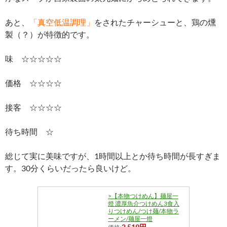
あと、
「真空低温調理」
をされたチャーシューと、鶏の燻
製（？）が特徴的です。
味 ☆☆☆☆☆
価格 ☆☆☆☆
接客 ☆☆☆☆
待ち時間 ☆
総じて実に美味ですが、1時間以上とか待ち時間が長すぎま
す。30分くらいだったら良いけど。
>【本物つけめん】麺屋一
燈 濃厚魚介つけめん3食入
りつけめん/つけ麺/本物ラ
ーメン/麺屋一燈
2,519円