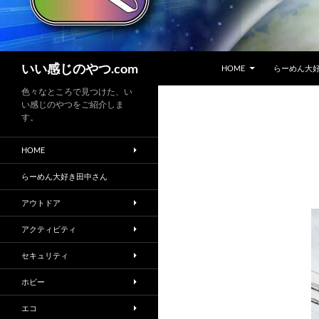
コンテンツへスキップ
検
いい感じのやつ.com
HOME
らーめん大
索
色々なところで見つけた、い
い感じのやつをご紹介しま
す。
HOME
らーめん大好き田中さん
アウトドア
アクティビティ
セキュリティ
ホビー
エコ