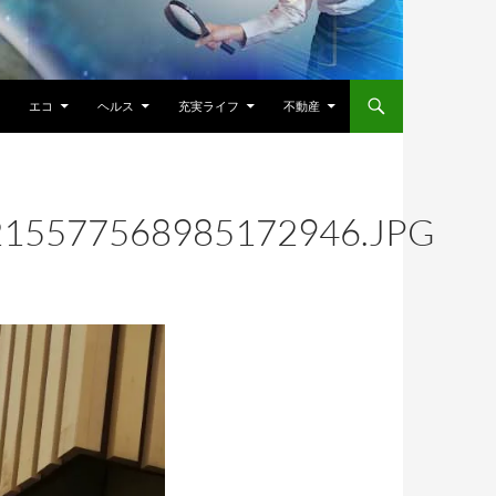
エコ
ヘルス
充実ライフ
不動産
215577568985172946.JPG