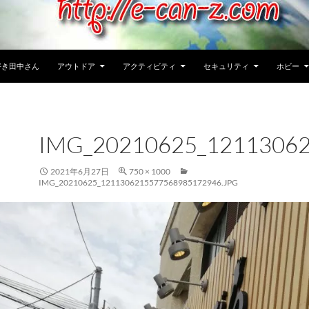
好き田中さん
アウトドア
アクティビティ
セキュリティ
ホビー
IMG_20210625_1211306
2021年6月27日
750 × 1000
IMG_20210625_1211306215577568985172946.JPG