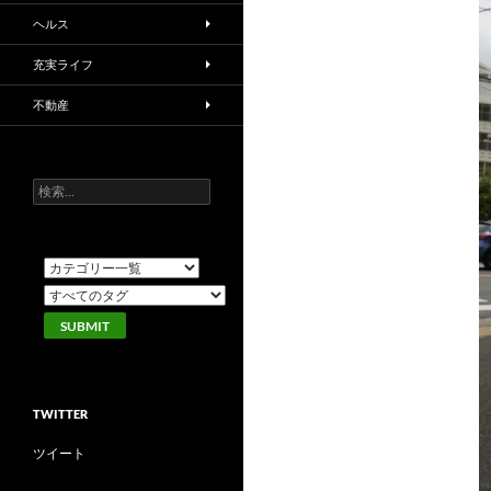
ヘルス
充実ライフ
不動産
検
索:
TWITTER
ツイート