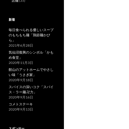
店麺
(35)
新着
毎日食べられる優しいスープ
のもちもち麺「鶏節麺かび
ら」
2021年6月28日
気仙沼復興のシンボル「かも
め食堂」
2020年11月3日
館山のアットホームでやさし
い味「うさぎ家」
2020年9月18日
スパイスの深いコク「スパイ
ス・ラー麺 卍力」
2020年9月16日
コメトステーキ
2020年9月13日
スポンサー