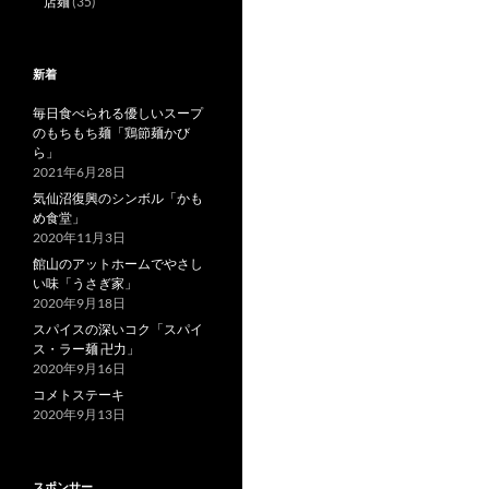
店麺
(35)
新着
毎日食べられる優しいスープ
のもちもち麺「鶏節麺かび
ら」
2021年6月28日
気仙沼復興のシンボル「かも
め食堂」
2020年11月3日
館山のアットホームでやさし
い味「うさぎ家」
2020年9月18日
スパイスの深いコク「スパイ
ス・ラー麺 卍力」
2020年9月16日
コメトステーキ
2020年9月13日
スポンサー