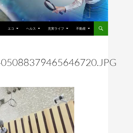
エコ
ヘルス
充実ライフ
不動産
405088379465646720.JPG