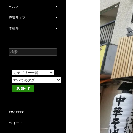
ヘルス
充実ライフ
不動産
検
索:
TWITTER
ツイート