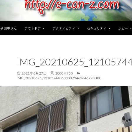
好き田中さん
アウトドア
アクティビティ
セキュリティ
ホビー
IMG_20210625_1210574
2021年6月27日
1000 × 750
IMG_20210625_1210574405088379465646720.JPG