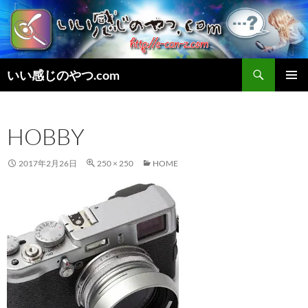
検
いい感じのやつ.com
索
コ
メインメ
ン
ニュー
テ
HOBBY
ン
ツ
へ
2017年2月26日
250 × 250
HOME
ス
キ
ッ
プ