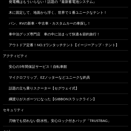
発電機はもういらない！話題の『最新蓄電池システム』
木に固定して、地面から浮く、世界で１番ユニークなテント！
バン、RVの新車・中古車・カスタムカーの車探し！
車中泊グッズ専門店 車の中に泊まって快適＆節約旅行！
アウトドア定番！NO.1ワンタッチテント【イージーアップ・テント】
アクティビティ
安心の5年間保証サービス！自転車館
マイクロフリップ、EZノッターなどユニークな釣具
話題の立ち乗りスクーター【セグウェイ式】
綱渡りがスポーツになった【GIBBONスラックライン】
セキュリティ
刃物でも切れない防水性。安心ロック付きバッグ「TRUSTBAG」