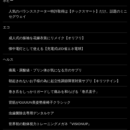
ホビー
人気のバランススクーター特許取得は【チックスマート】だけ。話題のミニ
セグウェイ
エコ
成人式の振袖を花嫁衣装にリメイク【オリフリ】
懐中電灯として使える【充電式LED省エネ電球】
ヘルス
痛風・尿酸値・プリン体が気になる方のサプリ
朝起きれないお子様の為に起立性調節障害対策サプリ【キリツテイン】
巻き爪をしっかりガードして痛みを和らげる「巻爪直子」
背筋がGUUUN美姿勢座椅子クラシック
虫歯菌除去専用デンタルケア
世界初の動体視力トレーニングメガネ『VISIONUP』