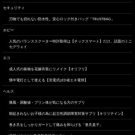
セキュリティ
刃物でも切れない防水性。安心ロック付きバッグ「TRUSTBAG」
ホビー
人気のバランススクーター特許取得は【チックスマート】だけ。話題のミニ
セグウェイ
エコ
成人式の振袖を花嫁衣装にリメイク【オリフリ】
懐中電灯として使える【充電式LED省エネ電球】
ヘルス
痛風・尿酸値・プリン体が気になる方のサプリ
朝起きれないお子様の為に起立性調節障害対策サプリ【キリツテイン】
巻き爪をしっかりガードして痛みを和らげる「巻爪直子」