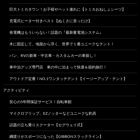
巨大トミカタウン！お子様やペット連れに【トミカおねしょシーツ】
充電式ヒーター付きベスト【ぬくさに首ったけ】
発電機はもういらない！話題の『最新蓄電池システム』
木に固定して、地面から浮く、世界で１番ユニークなテント！
バン、RVの新車・中古車・カスタムカーの車探し！
車中泊グッズ専門店 車の中に泊まって快適＆節約旅行！
アウトドア定番！NO.1ワンタッチテント【イージーアップ・テント】
アクティビティ
安心の5年間保証サービス！自転車館
マイクロフリップ、EZノッターなどユニークな釣具
話題の立ち乗りスクーター【セグウェイ式】
綱渡りがスポーツになった【GIBBONスラックライン】