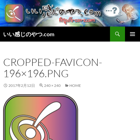
検
いい感じのやつ.com
索
コ
メインメ
ン
ニュー
テ
CROPPED-FAVICON-
ン
ツ
196×196.PNG
へ
ス
キ
2017年2月12日
240 × 240
HOME
ッ
プ