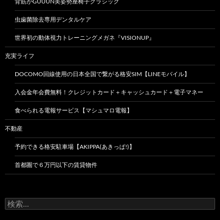
背筋がGUUUN美姿勢座椅子クラシック
虫歯菌除去専用デンタルケア
世界初の動体視力トレーニングメガネ『VISIONUP』
充実ライフ
DOCOMO回線使用の日本全国で繋がる格安SIM【LINEモバイル】
入会金年会費無料！クレジットカード＋キャッシュカード＋電子マネー
食べられる電報サービス【マシュマロ電報】
不動産
予約できる格安駐車場【AKIPPA(あきっぱ!)】
首都圏で６万円以下の賃貸物件
検
索: