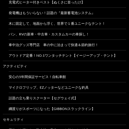
充電式ヒーター付きベスト【ぬくさに首ったけ】
発電機はもういらない！話題の『最新蓄電池システム』
木に固定して、地面から浮く、世界で１番ユニークなテント！
バン、RVの新車・中古車・カスタムカーの車探し！
車中泊グッズ専門店 車の中に泊まって快適＆節約旅行！
アウトドア定番！NO.1ワンタッチテント【イージーアップ・テント】
アクティビティ
安心の5年間保証サービス！自転車館
マイクロフリップ、EZノッターなどユニークな釣具
話題の立ち乗りスクーター【セグウェイ式】
綱渡りがスポーツになった【GIBBONスラックライン】
セキュリティ