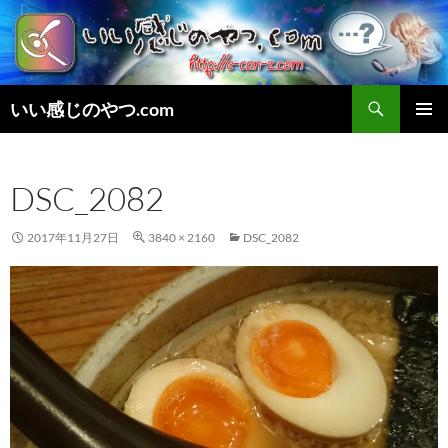
検
いい感じのやつ.com
索
コ
メインメ
ン
ニュー
テ
DSC_2082
ン
ツ
へ
2017年11月27日
3840 × 2160
DSC_2082
ス
キ
ッ
プ