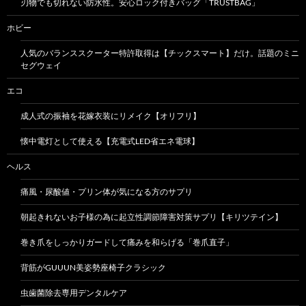
刃物でも切れない防水性。安心ロック付きバッグ「TRUSTBAG」
ホビー
人気のバランススクーター特許取得は【チックスマート】だけ。話題のミニ
セグウェイ
エコ
成人式の振袖を花嫁衣装にリメイク【オリフリ】
懐中電灯として使える【充電式LED省エネ電球】
ヘルス
痛風・尿酸値・プリン体が気になる方のサプリ
朝起きれないお子様の為に起立性調節障害対策サプリ【キリツテイン】
巻き爪をしっかりガードして痛みを和らげる「巻爪直子」
背筋がGUUUN美姿勢座椅子クラシック
虫歯菌除去専用デンタルケア