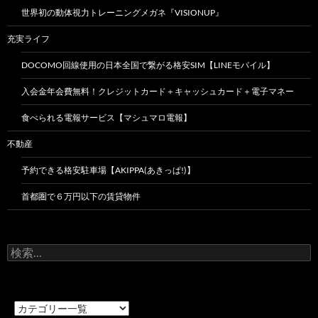
世界初の動体視力トレーニングメガネ『VISIONUP』
充実ライフ
DOCOMO回線使用の日本全国で繋がる格安SIM【LINEモバイル】
入会金年会費無料！クレジットカード＋キャッシュカード＋電子マネー
食べられる電報サービス【マシュマロ電報】
不動産
予約できる格安駐車場【AKIPPA(あきっぱ!)】
首都圏で６万円以下の賃貸物件
検
索: