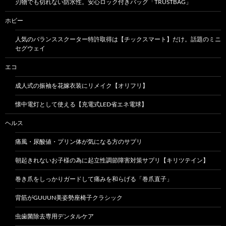
刃物でも切れない防水性。安心ロック付きバッグ「TRUSTBAG」
ホビー
人気のバランススクーター特許取得は【チックスマート】だけ。話題のミニ
セグウェイ
エコ
成人式の振袖を花嫁衣装にリメイク【オリフリ】
懐中電灯として使える【充電式LED省エネ電球】
ヘルス
痛風・尿酸値・プリン体が気になる方のサプリ
朝起きれないお子様の為に起立性調節障害対策サプリ【キリツテイン】
巻き爪をしっかりガードして痛みを和らげる「巻爪直子」
背筋がGUUUN美姿勢座椅子クラシック
虫歯菌除去専用デンタルケア