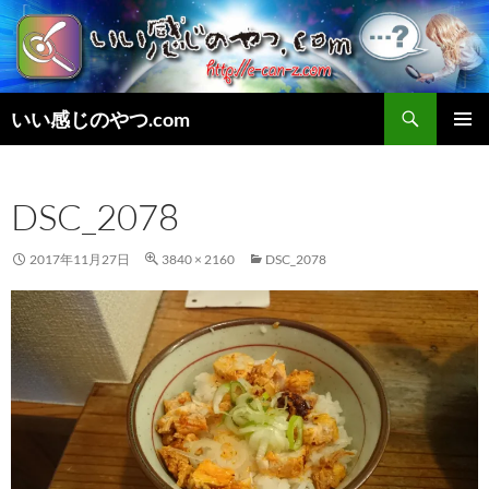
検
いい感じのやつ.com
索
コ
メインメ
ン
ニュー
テ
DSC_2078
ン
ツ
へ
2017年11月27日
3840 × 2160
DSC_2078
ス
キ
ッ
プ