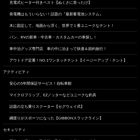
充電式ヒーター付きベスト【ぬくさに首ったけ】
発電機はもういらない！話題の『最新蓄電池システム』
木に固定して、地面から浮く、世界で１番ユニークなテント！
バン、RVの新車・中古車・カスタムカーの車探し！
車中泊グッズ専門店 車の中に泊まって快適＆節約旅行！
アウトドア定番！NO.1ワンタッチテント【イージーアップ・テント】
アクティビティ
安心の5年間保証サービス！自転車館
マイクロフリップ、EZノッターなどユニークな釣具
話題の立ち乗りスクーター【セグウェイ式】
綱渡りがスポーツになった【GIBBONスラックライン】
セキュリティ