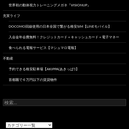
世界初の動体視力トレーニングメガネ『VISIONUP』
充実ライフ
DOCOMO回線使用の日本全国で繋がる格安SIM【LINEモバイル】
入会金年会費無料！クレジットカード＋キャッシュカード＋電子マネー
食べられる電報サービス【マシュマロ電報】
不動産
予約できる格安駐車場【AKIPPA(あきっぱ!)】
首都圏で６万円以下の賃貸物件
検
索: