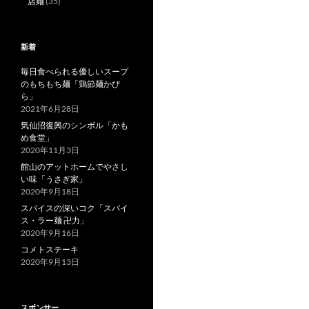
店麺
(35)
新着
毎日食べられる優しいスープ
のもちもち麺「鶏節麺かび
ら」
2021年6月28日
気仙沼復興のシンボル「かも
め食堂」
2020年11月3日
館山のアットホームでやさし
い味「うさぎ家」
2020年9月18日
スパイスの深いコク「スパイ
ス・ラー麺 卍力」
2020年9月16日
コメトステーキ
2020年9月13日
スポンサー