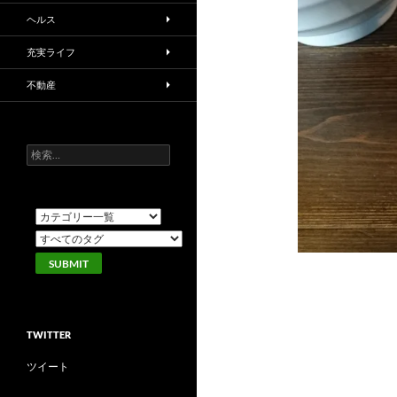
ヘルス
充実ライフ
不動産
検
索:
TWITTER
ツイート