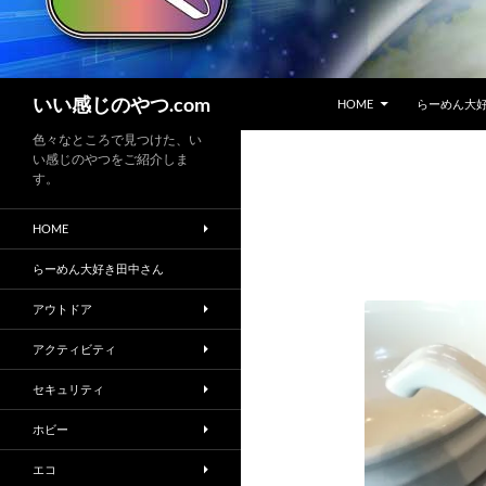
コンテンツへスキップ
検
いい感じのやつ.com
HOME
らーめん大
索
色々なところで見つけた、い
い感じのやつをご紹介しま
す。
HOME
らーめん大好き田中さん
アウトドア
アクティビティ
セキュリティ
ホビー
エコ