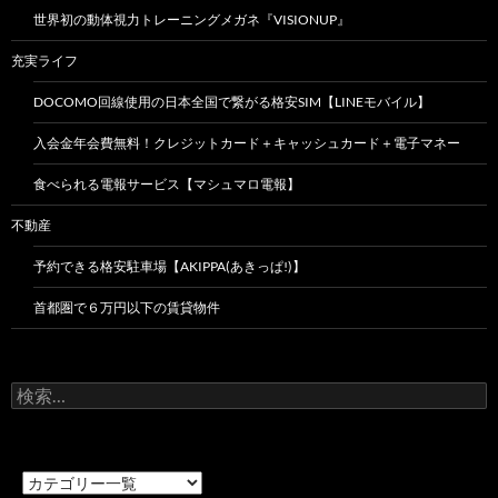
世界初の動体視力トレーニングメガネ『VISIONUP』
充実ライフ
DOCOMO回線使用の日本全国で繋がる格安SIM【LINEモバイル】
入会金年会費無料！クレジットカード＋キャッシュカード＋電子マネー
食べられる電報サービス【マシュマロ電報】
不動産
予約できる格安駐車場【AKIPPA(あきっぱ!)】
首都圏で６万円以下の賃貸物件
検
索: