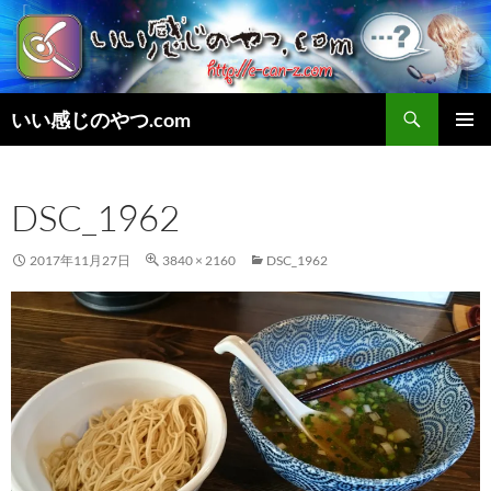
検
いい感じのやつ.com
索
コ
メインメ
ン
ニュー
テ
DSC_1962
ン
ツ
へ
2017年11月27日
3840 × 2160
DSC_1962
ス
キ
ッ
プ