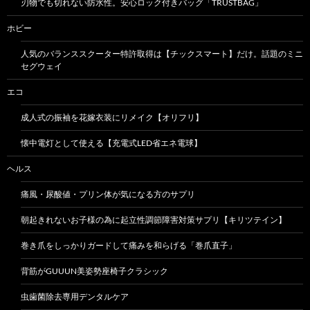
刃物でも切れない防水性。安心ロック付きバッグ「TRUSTBAG」
ホビー
人気のバランススクーター特許取得は【チックスマート】だけ。話題のミニ
セグウェイ
エコ
成人式の振袖を花嫁衣装にリメイク【オリフリ】
懐中電灯として使える【充電式LED省エネ電球】
ヘルス
痛風・尿酸値・プリン体が気になる方のサプリ
朝起きれないお子様の為に起立性調節障害対策サプリ【キリツテイン】
巻き爪をしっかりガードして痛みを和らげる「巻爪直子」
背筋がGUUUN美姿勢座椅子クラシック
虫歯菌除去専用デンタルケア