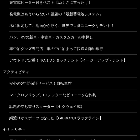
充電式ヒーター付きベスト【ぬくさに首ったけ】
発電機はもういらない！話題の『最新蓄電池システム』
木に固定して、地面から浮く、世界で１番ユニークなテント！
バン、RVの新車・中古車・カスタムカーの車探し！
車中泊グッズ専門店 車の中に泊まって快適＆節約旅行！
アウトドア定番！NO.1ワンタッチテント【イージーアップ・テント】
アクティビティ
安心の5年間保証サービス！自転車館
マイクロフリップ、EZノッターなどユニークな釣具
話題の立ち乗りスクーター【セグウェイ式】
綱渡りがスポーツになった【GIBBONスラックライン】
セキュリティ