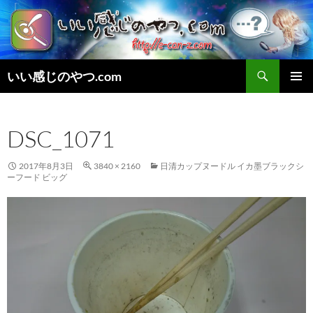
検
いい感じのやつ.com
索
コ
メインメ
ン
ニュー
テ
DSC_1071
ン
ツ
へ
2017年8月3日
3840 × 2160
日清カップヌードル イカ墨ブラックシ
ス
ーフード ビッグ
キ
ッ
プ