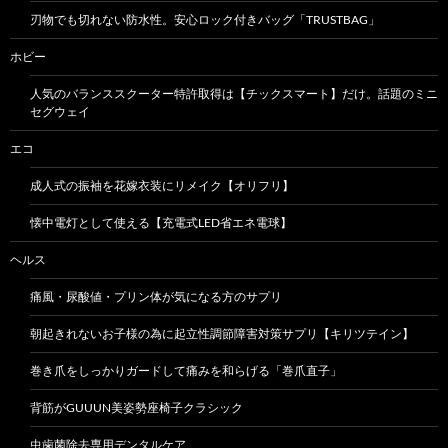
刃物でも切れない防水性。安心ロック付きバッグ「TRUSTBAG」
ホビー
人気のバランススクーター特許取得は【チックスマート】だけ。話題のミニ
セグウェイ
エコ
成人式の振袖を花嫁衣装にリメイク【オリフリ】
懐中電灯として使える【充電式LED省エネ電球】
ヘルス
痛風・尿酸値・プリン体が気になる方のサプリ
朝起きれないお子様の為に起立性調節障害対策サプリ【キリツテイン】
巻き爪をしっかりガードして痛みを和らげる「巻爪直子」
背筋がGUUUN美姿勢座椅子クラシック
虫歯菌除去専用デンタルケア