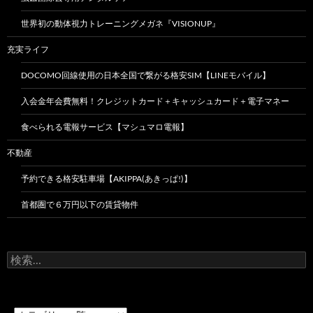
世界初の動体視力トレーニングメガネ『VISIONUP』
充実ライフ
DOCOMO回線使用の日本全国で繋がる格安SIM【LINEモバイル】
入会金年会費無料！クレジットカード＋キャッシュカード＋電子マネー
食べられる電報サービス【マシュマロ電報】
不動産
予約できる格安駐車場【AKIPPA(あきっぱ!)】
首都圏で６万円以下の賃貸物件
検
索: