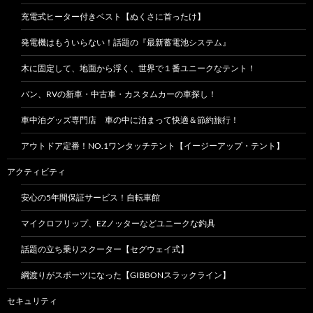
充電式ヒーター付きベスト【ぬくさに首ったけ】
発電機はもういらない！話題の『最新蓄電池システム』
木に固定して、地面から浮く、世界で１番ユニークなテント！
バン、RVの新車・中古車・カスタムカーの車探し！
車中泊グッズ専門店 車の中に泊まって快適＆節約旅行！
アウトドア定番！NO.1ワンタッチテント【イージーアップ・テント】
アクティビティ
安心の5年間保証サービス！自転車館
マイクロフリップ、EZノッターなどユニークな釣具
話題の立ち乗りスクーター【セグウェイ式】
綱渡りがスポーツになった【GIBBONスラックライン】
セキュリティ