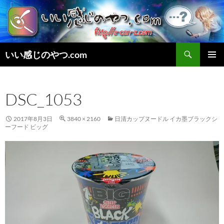
検
いい感じのやつ.com
索
コ
メインメ
ン
ニュー
テ
DSC_1053
ン
ツ
へ
2017年8月3日
3840 × 2160
日清カップヌードル イカ墨ブラックシ
ス
ーフード ビッグ
キ
ッ
プ