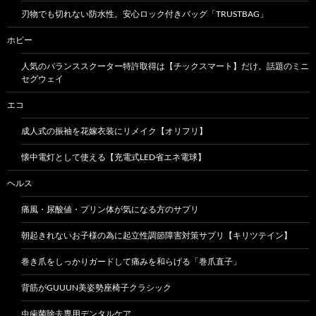
刃物でも切れない防水性。安心ロック付きバッグ「TRUSTBAG」
ホビー
人気のバランススクーター特許取得は【チックスマート】だけ。話題のミニ
セグウェイ
エコ
成人式の振袖を花嫁衣装にリメイク【オリフリ】
懐中電灯として使える【充電式LED省エネ電球】
ヘルス
痛風・尿酸値・プリン体が気になる方のサプリ
朝起きれないお子様の為に起立性調節障害対策サプリ【キリツテイン】
巻き爪をしっかりガードして痛みを和らげる「巻爪直子」
背筋がGUUUN美姿勢座椅子クラシック
虫歯菌除去専用デンタルケア