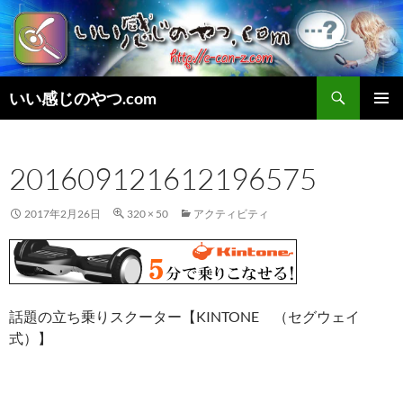
検
いい感じのやつ.com
索
コ
メインメ
ン
ニュー
テ
201609121612196575
ン
ツ
へ
2017年2月26日
320 × 50
アクティビティ
ス
キ
ッ
プ
話題の立ち乗りスクーター【KINTONE （セグウェイ
式）】