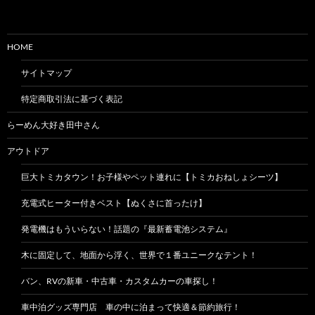
HOME
サイトマップ
特定商取引法に基づく表記
らーめん大好き田中さん
アウトドア
巨大トミカタウン！お子様やペット連れに【トミカおねしょシーツ】
充電式ヒーター付きベスト【ぬくさに首ったけ】
発電機はもういらない！話題の『最新蓄電池システム』
木に固定して、地面から浮く、世界で１番ユニークなテント！
バン、RVの新車・中古車・カスタムカーの車探し！
車中泊グッズ専門店 車の中に泊まって快適＆節約旅行！