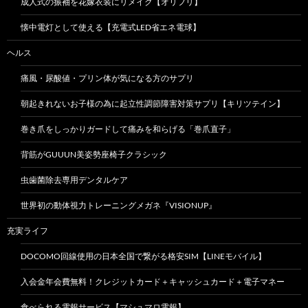
成人式の振袖を花嫁衣装にリメイク【オリフリ】
懐中電灯として使える【充電式LED省エネ電球】
ヘルス
痛風・尿酸値・プリン体が気になる方のサプリ
朝起きれないお子様の為に起立性調節障害対策サプリ【キリツテイン】
巻き爪をしっかりガードして痛みを和らげる「巻爪直子」
背筋がGUUUN美姿勢座椅子クラシック
虫歯菌除去専用デンタルケア
世界初の動体視力トレーニングメガネ『VISIONUP』
充実ライフ
DOCOMO回線使用の日本全国で繋がる格安SIM【LINEモバイル】
入会金年会費無料！クレジットカード＋キャッシュカード＋電子マネー
食べられる電報サービス【マシュマロ電報】