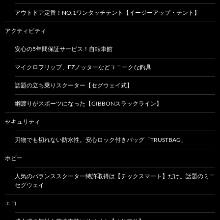
アウトドア定番！NO.1ワンタッチテント【イージーアップ・テント】
アクティビティ
安心の5年間保証サービス！自転車館
マイクロフリップ、EZノッターなどユニークな釣具
話題の立ち乗りスクーター【セグウェイ式】
綱渡りがスポーツになった【GIBBONスラックライン】
セキュリティ
刃物でも切れない防水性。安心ロック付きバッグ「TRUSTBAG」
ホビー
人気のバランススクーター特許取得は【チックスマート】だけ。話題のミニ
セグウェイ
エコ