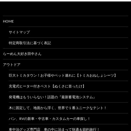
HOME
サイトマップ
特定商取引法に基づく表記
らーめん大好き田中さん
アウトドア
巨大トミカタウン！お子様やペット連れに【トミカおねしょシーツ】
充電式ヒーター付きベスト【ぬくさに首ったけ】
発電機はもういらない！話題の『最新蓄電池システム』
木に固定して、地面から浮く、世界で１番ユニークなテント！
バン、RVの新車・中古車・カスタムカーの車探し！
車中泊グッズ専門店 車の中に泊まって快適＆節約旅行！