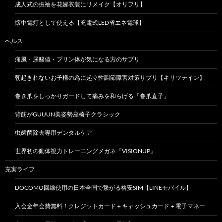
成人式の振袖を花嫁衣装にリメイク【オリフリ】
懐中電灯として使える【充電式LED省エネ電球】
ヘルス
痛風・尿酸値・プリン体が気になる方のサプリ
朝起きれないお子様の為に起立性調節障害対策サプリ【キリツテイン】
巻き爪をしっかりガードして痛みを和らげる「巻爪直子」
背筋がGUUUN美姿勢座椅子クラシック
虫歯菌除去専用デンタルケア
世界初の動体視力トレーニングメガネ『VISIONUP』
充実ライフ
DOCOMO回線使用の日本全国で繋がる格安SIM【LINEモバイル】
入会金年会費無料！クレジットカード＋キャッシュカード＋電子マネー