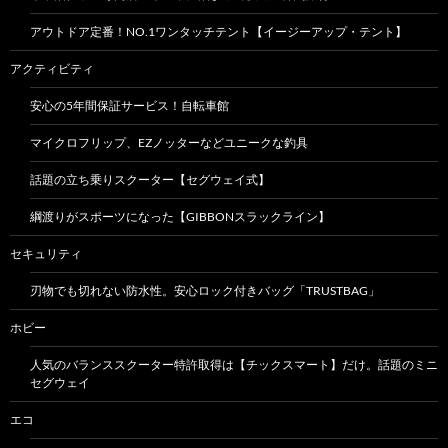
アウトドア定番！NO.1ワンタッチテント【イージーアップ・テント】
アクティビティ
安心の5年間保証サービス！自転車館
マイクロフリップ、EZノッターなどユニークな釣具
話題の立ち乗りスクーター【セグウェイ式】
綱渡りがスポーツになった【GIBBONスラックライン】
セキュリティ
刃物でも切れない防水性。安心ロック付きバッグ「TRUSTBAG」
ホビー
人気のバランススクーター特許取得は【チックスマート】だけ。話題のミニ
セグウェイ
エコ