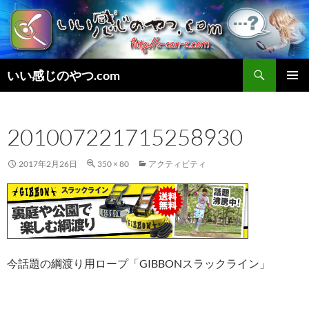
検
いい感じのやつ.com
索
コ
メインメ
ン
ニュー
テ
201007221715258930
ン
ツ
へ
2017年2月26日
350 × 80
アクティビティ
ス
キ
ッ
プ
今話題の綱渡り用ロープ「GIBBONスラックライン」