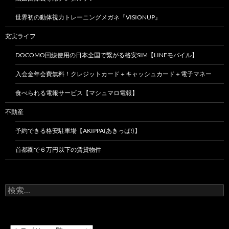
世界初の動体視力トレーニングメガネ『VISIONUP』
充実ライフ
DOCOMO回線使用の日本全国で繋がる格安SIM【LINEモバイル】
入会金年会費無料！クレジットカード＋キャッシュカード＋電子マネー
食べられる電報サービス【マシュマロ電報】
不動産
予約できる格安駐車場【AKIPPA(あきっぱ!)】
首都圏で６万円以下の賃貸物件
検
索: