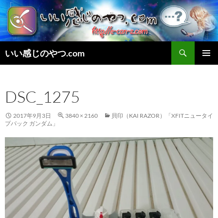
検
いい感じのやつ.com
索
コ
メインメ
ン
ニュー
テ
DSC_1275
ン
ツ
へ
2017年9月3日
3840 × 2160
貝印（KAI RAZOR）「XFITニュータイ
ス
プパック ガンダム」
キ
ッ
プ