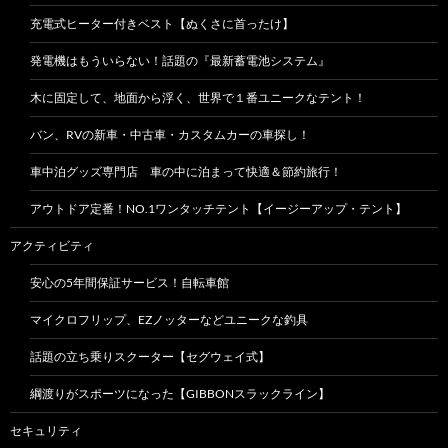
充電式ヒーター付きベスト【ぬくさに首ったけ】
発電機はもういらない！話題の『最新蓄電池システム』
木に固定して、地面から浮く、世界で１番ユニークなテント！
バン、RVの新車・中古車・カスタムカーの車探し！
車中泊グッズ専門店 車の中に泊まって快適＆節約旅行！
アウトドア定番！NO.1ワンタッチテント【イージーアップ・テント】
アクティビティ
安心の5年間保証サービス！自転車館
マイクロフリップ、EZノッターなどユニークな釣具
話題の立ち乗りスクーター【セグウェイ式】
綱渡りがスポーツになった【GIBBONスラックライン】
セキュリティ