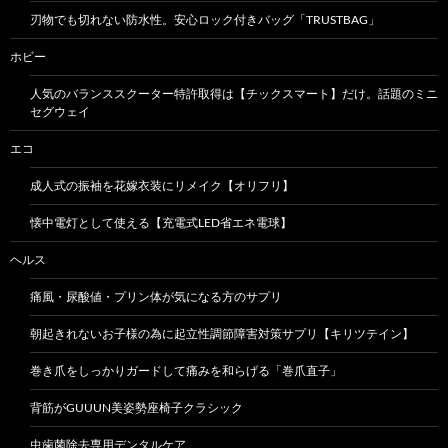
刃物でも切れない防水性。安心ロック付きバッグ「TRUSTBAG」
ホビー
人気のバランススクーター特許取得は【チックスマート】だけ。話題のミニ
セグウェイ
エコ
成人式の振袖を花嫁衣装にリメイク【オリフリ】
懐中電灯として使える【充電式LED省エネ電球】
ヘルス
痛風・尿酸値・プリン体が気になる方のサプリ
朝起きれないお子様の為に起立性調節障害対策サプリ【キリツテイン】
巻き爪をしっかりガードして痛みを和らげる「巻爪直子」
背筋がGUUUN美姿勢座椅子クラシック
虫歯菌除去専用デンタルケア