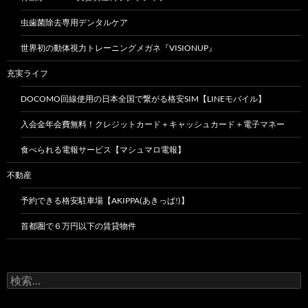
虫歯菌除去専用デンタルケア
世界初の動体視力トレーニングメガネ『VISIONUP』
充実ライフ
DOCOMO回線使用の日本全国で繋がる格安SIM【LINEモバイル】
入会金年会費無料！クレジットカード＋キャッシュカード＋電子マネー
食べられる電報サービス【マシュマロ電報】
不動産
予約できる格安駐車場【AKIPPA(あきっぱ!)】
首都圏で６万円以下の賃貸物件
検
索: