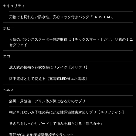
セキュリティ
刃物でも切れない防水性。安心ロック付きバッグ「TRUSTBAG」
ホビー
人気のバランススクーター特許取得は【チックスマート】だけ。話題のミニ
セグウェイ
エコ
成人式の振袖を花嫁衣装にリメイク【オリフリ】
懐中電灯として使える【充電式LED省エネ電球】
ヘルス
痛風・尿酸値・プリン体が気になる方のサプリ
朝起きれないお子様の為に起立性調節障害対策サプリ【キリツテイン】
巻き爪をしっかりガードして痛みを和らげる「巻爪直子」
背筋がGUUUN美姿勢座椅子クラシック