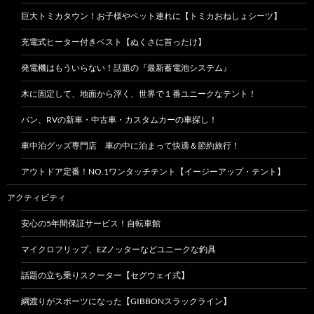
巨大トミカタウン！お子様やペット連れに【トミカおねしょシーツ】
充電式ヒーター付きベスト【ぬくさに首ったけ】
発電機はもういらない！話題の『最新蓄電池システム』
木に固定して、地面から浮く、世界で１番ユニークなテント！
バン、RVの新車・中古車・カスタムカーの車探し！
車中泊グッズ専門店 車の中に泊まって快適＆節約旅行！
アウトドア定番！NO.1ワンタッチテント【イージーアップ・テント】
アクティビティ
安心の5年間保証サービス！自転車館
マイクロフリップ、EZノッターなどユニークな釣具
話題の立ち乗りスクーター【セグウェイ式】
綱渡りがスポーツになった【GIBBONスラックライン】