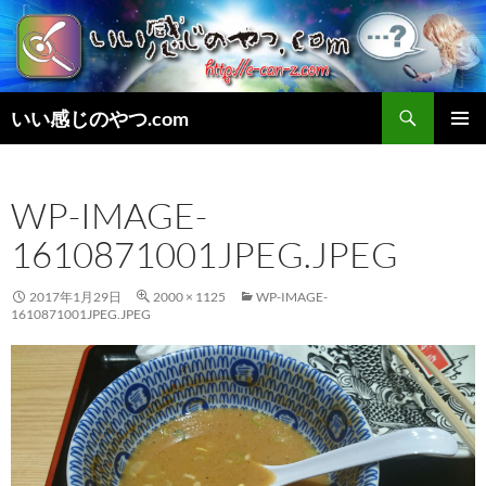
検
いい感じのやつ.com
索
コ
メインメ
ン
ニュー
テ
WP-IMAGE-
ン
ツ
1610871001JPEG.JPEG
へ
ス
キ
2017年1月29日
2000 × 1125
WP-IMAGE-
1610871001JPEG.JPEG
ッ
プ