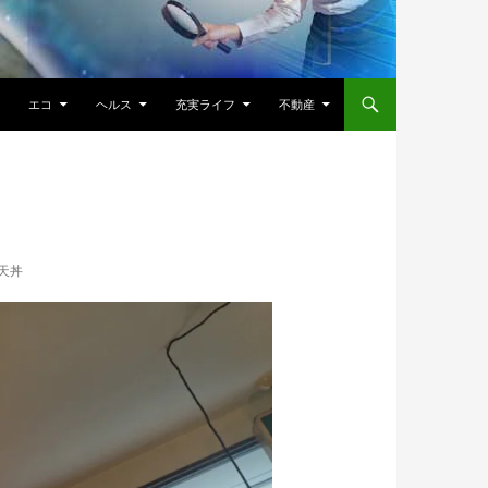
エコ
ヘルス
充実ライフ
不動産
天丼