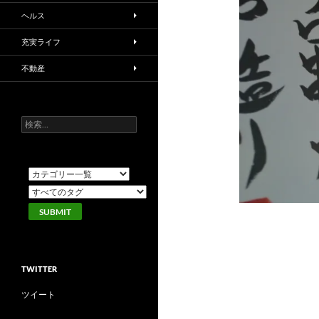
ヘルス
充実ライフ
不動産
検
索:
TWITTER
ツイート