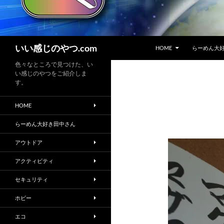
コンテンツへスキップ
検
いい感じのやつ.com
HOME
らーめん大
索
色々なところで見つけた、い
い感じのやつをご紹介しま
す。
HOME
らーめん大好き田中さん
アウトドア
アクティビティ
セキュリティ
ホビー
エコ