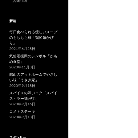
店麺
(35)
新着
毎日食べられる優しいスープ
のもちもち麺「鶏節麺かび
ら」
2021年6月28日
気仙沼復興のシンボル「かも
め食堂」
2020年11月3日
館山のアットホームでやさし
い味「うさぎ家」
2020年9月18日
スパイスの深いコク「スパイ
ス・ラー麺 卍力」
2020年9月16日
コメトステーキ
2020年9月13日
スポンサー