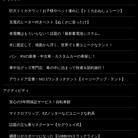
巨大トミカタウン！お子様やペット連れに【トミカおねしょシーツ】
充電式ヒーター付きベスト【ぬくさに首ったけ】
発電機はもういらない！話題の『最新蓄電池システム』
木に固定して、地面から浮く、世界で１番ユニークなテント！
バン、RVの新車・中古車・カスタムカーの車探し！
車中泊グッズ専門店 車の中に泊まって快適＆節約旅行！
アウトドア定番！NO.1ワンタッチテント【イージーアップ・テント】
アクティビティ
安心の5年間保証サービス！自転車館
マイクロフリップ、EZノッターなどユニークな釣具
話題の立ち乗りスクーター【セグウェイ式】
綱渡りがスポーツになった【GIBBONスラックライン】