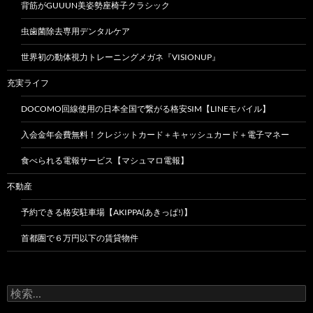
背筋がGUUUN美姿勢座椅子クラシック
虫歯菌除去専用デンタルケア
世界初の動体視力トレーニングメガネ『VISIONUP』
充実ライフ
DOCOMO回線使用の日本全国で繋がる格安SIM【LINEモバイル】
入会金年会費無料！クレジットカード＋キャッシュカード＋電子マネー
食べられる電報サービス【マシュマロ電報】
不動産
予約できる格安駐車場【AKIPPA(あきっぱ!)】
首都圏で６万円以下の賃貸物件
検
索: