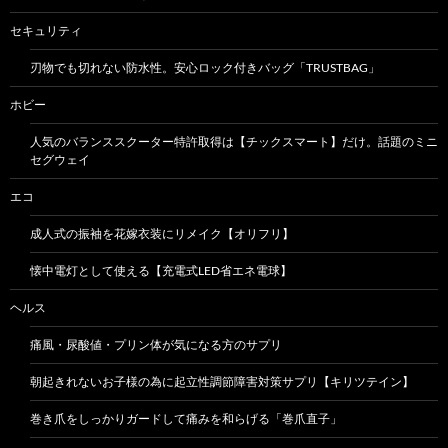
セキュリティ
刃物でも切れない防水性。安心ロック付きバッグ「TRUSTBAG」
ホビー
人気のバランススクーター特許取得は【チックスマート】だけ。話題のミニ
セグウェイ
エコ
成人式の振袖を花嫁衣装にリメイク【オリフリ】
懐中電灯として使える【充電式LED省エネ電球】
ヘルス
痛風・尿酸値・プリン体が気になる方のサプリ
朝起きれないお子様の為に起立性調節障害対策サプリ【キリツテイン】
巻き爪をしっかりガードして痛みを和らげる「巻爪直子」