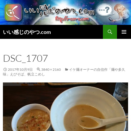
検
いい感じのやつ.com
索
コ
メインメ
ン
ニュー
テ
DSC_1707
ン
ツ
へ
2017年10月9日
3840 × 2160
イケ麺オーナーの自信作「麺や多久
ス
味」えびそば、帆立こめし
キ
ッ
プ