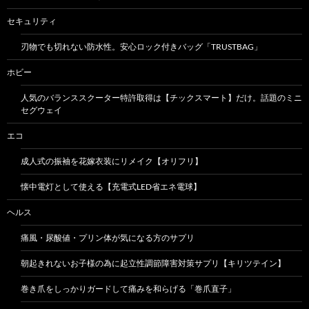
セキュリティ
刃物でも切れない防水性。安心ロック付きバッグ「TRUSTBAG」
ホビー
人気のバランススクーター特許取得は【チックスマート】だけ。話題のミニ
セグウェイ
エコ
成人式の振袖を花嫁衣装にリメイク【オリフリ】
懐中電灯として使える【充電式LED省エネ電球】
ヘルス
痛風・尿酸値・プリン体が気になる方のサプリ
朝起きれないお子様の為に起立性調節障害対策サプリ【キリツテイン】
巻き爪をしっかりガードして痛みを和らげる「巻爪直子」