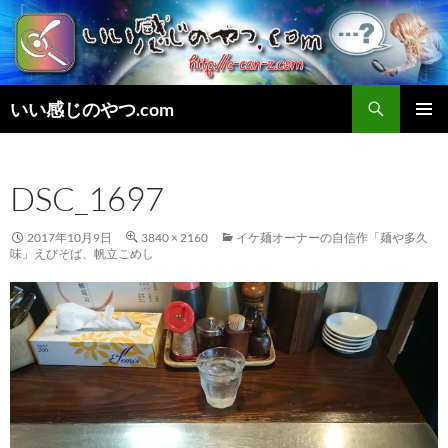
検
いい感じのやつ.com
索
コ
メインメ
ン
ニュー
テ
DSC_1697
ン
ツ
へ
2017年10月9日
3840 × 2160
イケ麺オーナーの自信作「麺や多久
ス
味」えびそば、帆立こめし
キ
ッ
プ