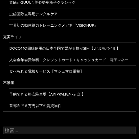
背筋がGUUUN美姿勢座椅子クラシック
虫歯菌除去専用デンタルケア
世界初の動体視力トレーニングメガネ『VISIONUP』
充実ライフ
DOCOMO回線使用の日本全国で繋がる格安SIM【LINEモバイル】
入会金年会費無料！クレジットカード＋キャッシュカード＋電子マネー
食べられる電報サービス【マシュマロ電報】
不動産
予約できる格安駐車場【AKIPPA(あきっぱ!)】
首都圏で６万円以下の賃貸物件
検
索: