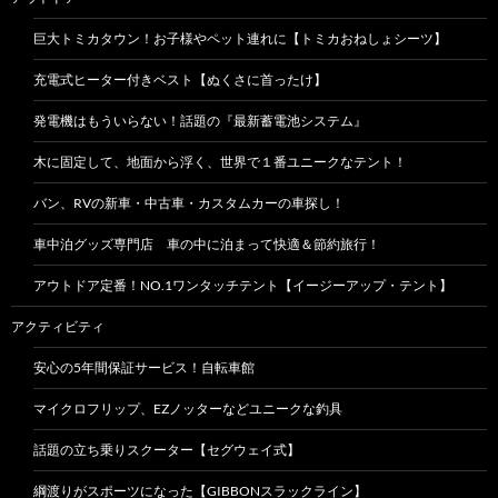
巨大トミカタウン！お子様やペット連れに【トミカおねしょシーツ】
充電式ヒーター付きベスト【ぬくさに首ったけ】
発電機はもういらない！話題の『最新蓄電池システム』
木に固定して、地面から浮く、世界で１番ユニークなテント！
バン、RVの新車・中古車・カスタムカーの車探し！
車中泊グッズ専門店 車の中に泊まって快適＆節約旅行！
アウトドア定番！NO.1ワンタッチテント【イージーアップ・テント】
アクティビティ
安心の5年間保証サービス！自転車館
マイクロフリップ、EZノッターなどユニークな釣具
話題の立ち乗りスクーター【セグウェイ式】
綱渡りがスポーツになった【GIBBONスラックライン】