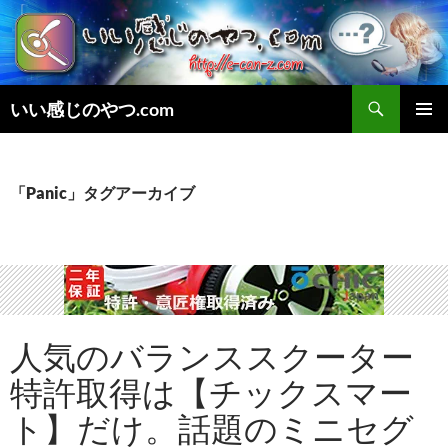
検
いい感じのやつ.com
索
コ
メインメ
ン
ニュー
テ
ン
「Panic」タグアーカイブ
ツ
へ
ス
キ
ッ
プ
人気のバランススクーター
特許取得は【チックスマー
ト】だけ。話題のミニセグ