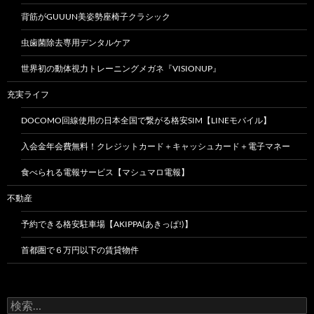
背筋がGUUUN美姿勢座椅子クラシック
虫歯菌除去専用デンタルケア
世界初の動体視力トレーニングメガネ『VISIONUP』
充実ライフ
DOCOMO回線使用の日本全国で繋がる格安SIM【LINEモバイル】
入会金年会費無料！クレジットカード＋キャッシュカード＋電子マネー
食べられる電報サービス【マシュマロ電報】
不動産
予約できる格安駐車場【AKIPPA(あきっぱ!)】
首都圏で６万円以下の賃貸物件
検