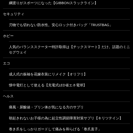
綱渡りがスポーツになった【GIBBONスラックライン】
セキュリティ
刃物でも切れない防水性。安心ロック付きバッグ「TRUSTBAG」
ホビー
人気のバランススクーター特許取得は【チックスマート】だけ。話題のミニ
セグウェイ
エコ
成人式の振袖を花嫁衣装にリメイク【オリフリ】
懐中電灯として使える【充電式LED省エネ電球】
ヘルス
痛風・尿酸値・プリン体が気になる方のサプリ
朝起きれないお子様の為に起立性調節障害対策サプリ【キリツテイン】
巻き爪をしっかりガードして痛みを和らげる「巻爪直子」