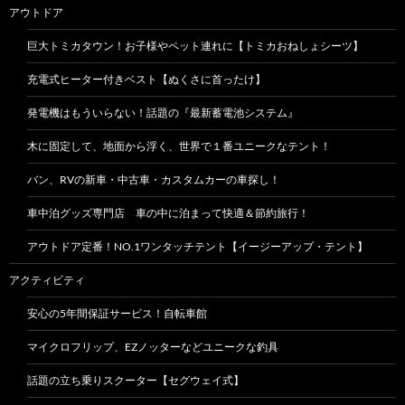
アウトドア
巨大トミカタウン！お子様やペット連れに【トミカおねしょシーツ】
充電式ヒーター付きベスト【ぬくさに首ったけ】
発電機はもういらない！話題の『最新蓄電池システム』
木に固定して、地面から浮く、世界で１番ユニークなテント！
バン、RVの新車・中古車・カスタムカーの車探し！
車中泊グッズ専門店 車の中に泊まって快適＆節約旅行！
アウトドア定番！NO.1ワンタッチテント【イージーアップ・テント】
アクティビティ
安心の5年間保証サービス！自転車館
マイクロフリップ、EZノッターなどユニークな釣具
話題の立ち乗りスクーター【セグウェイ式】