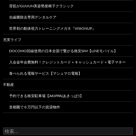
背筋がGUUUN美姿勢座椅子クラシック
虫歯菌除去専用デンタルケア
世界初の動体視力トレーニングメガネ『VISIONUP』
充実ライフ
DOCOMO回線使用の日本全国で繋がる格安SIM【LINEモバイル】
入会金年会費無料！クレジットカード＋キャッシュカード＋電子マネー
食べられる電報サービス【マシュマロ電報】
不動産
予約できる格安駐車場【AKIPPA(あきっぱ!)】
首都圏で６万円以下の賃貸物件
検
索: