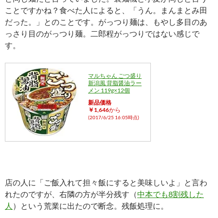
ことですかね？食べた人によると、「うん。まんまとみ田
だった。」とのことです。がっつり麺は、もやし多目のあ
っさり目のがっつり麺。二郎程がっつりではない感じで
す。
マルちゃん ごつ盛り
新潟風 背脂醤油ラー
メン 119g×12個
新品価格
￥1,646
から
(2017/6/25 16:05時点)
店の人に「ご飯入れて担々飯にすると美味しいよ」と言わ
れたのですが、右隣の方が半分残す（
中本でも8割残した
人
）という荒業に出たので断念。残飯処理に。