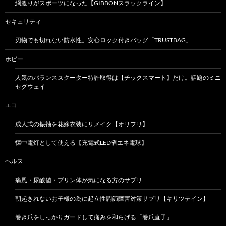
綱渡りがスポーツになった【GIBBONスラックライン】
セキュリティ
刃物でも切れない防水性。安心ロック付きバッグ「TRUSTBAG」
ホビー
人気のバランススクーター特許取得は【チックスマート】だけ。話題のミニ
セグウェイ
エコ
成人式の振袖を花嫁衣装にリメイク【オリフリ】
懐中電灯として使える【充電式LED省エネ電球】
ヘルス
痛風・尿酸値・プリン体が気になる方のサプリ
朝起きれないお子様の為に起立性調節障害対策サプリ【キリツテイン】
巻き爪をしっかりガードして痛みを和らげる「巻爪直子」