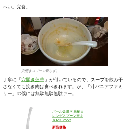
へい。完食。
穴開きスプーン要らず。
丁寧に「
穴開き蓮華
」が付いているので、スープを飲み干
さなくても挽き肉は食べきれます。が、「汁バニアファミ
リー」の僕には無駄無駄無駄ァー。
パール金属 和膳槌目
レンゲスプーン穴あ
き MK-2559
新品価格