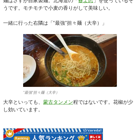
麺はさすが自家製麺。北海道の「
春よ恋
」を使っているそ
うです。モチモチで小麦の香りがして美味しい。
一緒に行った右隣は「“最強”担々麺（大辛）」
“最強”担々麺（大辛）
大辛といっても、
蒙古タンメン
程ではないです。花椒が少
し効いています。