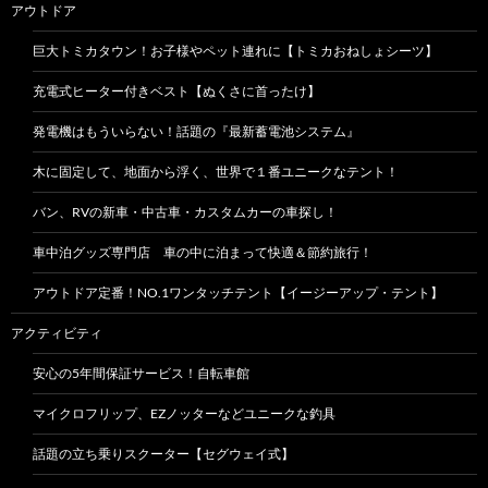
アウトドア
巨大トミカタウン！お子様やペット連れに【トミカおねしょシーツ】
充電式ヒーター付きベスト【ぬくさに首ったけ】
発電機はもういらない！話題の『最新蓄電池システム』
木に固定して、地面から浮く、世界で１番ユニークなテント！
バン、RVの新車・中古車・カスタムカーの車探し！
車中泊グッズ専門店 車の中に泊まって快適＆節約旅行！
アウトドア定番！NO.1ワンタッチテント【イージーアップ・テント】
アクティビティ
安心の5年間保証サービス！自転車館
マイクロフリップ、EZノッターなどユニークな釣具
話題の立ち乗りスクーター【セグウェイ式】