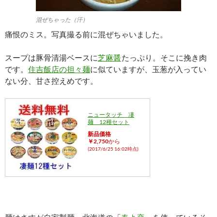
混ぜちゃった（汗）
痛恨のミス。写真撮る前に混ぜちゃいました。
スープは豚骨清湯ベースに
芝麻醤
たっぷり。そこに挽き肉
です。
住吉飯店の担々麺
に似ていますが、玉葱が入ってい
ない分、甘さ控えめです。
ニュータッチ 凄
麺 12種セット
新品価格
￥2,750
から
(2017/6/25 16:02時点)