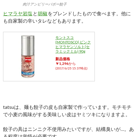
肉汁アンビリーバボー餃子
ヒマラヤ岩塩
と
胡椒
をブレンドしたもので食べます。他に
も自家製の辛いタレなどもあります。
モントスコ
(MONTOSCO) ピンク
ヒマラヤンソルト(セ
ラミックミル) 90g
新品価格
￥1,296
から
(2017/6/25 15:37時点)
tatsuは、麺も餃子の皮も自家製で作っています。モチモチ
で小麦の風味がする美味しい皮はヤミツキになりますよ。
餃子の具はニンニク不使用みたいですが、結構臭いが…。あ
る程度は覚悟が必要です。