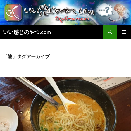
検
いい感じのやつ.com
索
コ
メインメ
ン
ニュー
テ
ン
「龍」タグアーカイブ
ツ
へ
ス
キ
ッ
プ