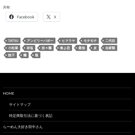
共有:
Facebook
X
TATSU
アンビリーバボー
ヒマラヤ
モチモチ
二代目
小松菜
岩塩
担々麺
春よ恋
最強
皮
自家製
餃子
麺
龍
HOME
サイトマップ
特定商取引法に基づく表記
らーめん大好き田中さん