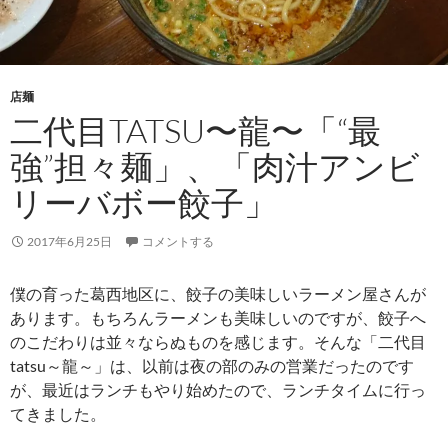
店麺
二代目TATSU〜龍〜「“最
強”担々麺」、「肉汁アンビ
リーバボー餃子」
2017年6月25日
コメントする
僕の育った葛西地区に、餃子の美味しいラーメン屋さんが
あります。もちろんラーメンも美味しいのですが、餃子へ
のこだわりは並々ならぬものを感じます。そんな「二代目
tatsu～龍～」は、以前は夜の部のみの営業だったのです
が、最近はランチもやり始めたので、ランチタイムに行っ
てきました。