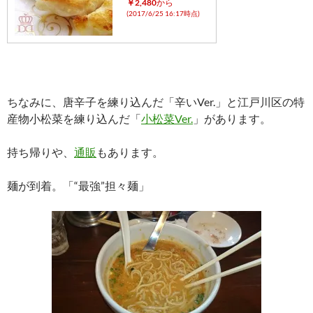
￥2,480
から
(2017/6/25 16:17時点)
ちなみに、唐辛子を練り込んだ「辛いVer.」と江戸川区の特
産物小松菜を練り込んだ「
小松菜Ver.
」があります。
持ち帰りや、
通販
もあります。
麺が到着。「“最強”担々麺」