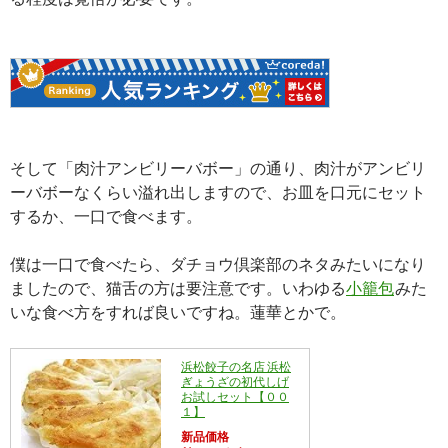
そして「肉汁アンビリーバボー」の通り、肉汁がアンビリ
ーバボーなくらい溢れ出しますので、お皿を口元にセット
するか、一口で食べます。
僕は一口で食べたら、ダチョウ倶楽部のネタみたいになり
ましたので、猫舌の方は要注意です。いわゆる
小籠包
みた
いな食べ方をすれば良いですね。蓮華とかで。
浜松餃子の名店 浜松
ぎょうざの初代しげ
お試しセット【００
１】
新品価格