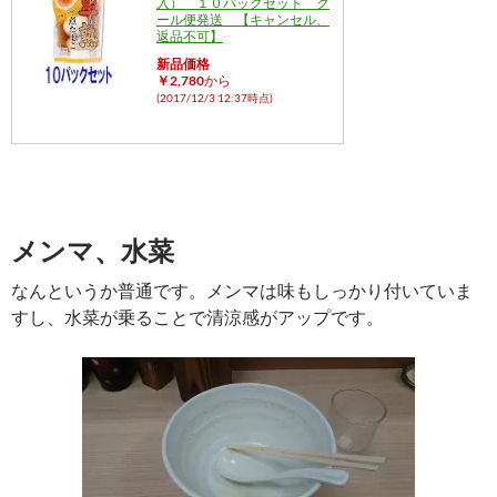
入） １０パックセット ク
ール便発送 【キャンセル、
返品不可】
新品価格
￥2,780
から
(2017/12/3 12:37時点)
メンマ、水菜
なんというか普通です。メンマは味もしっかり付いていま
すし、水菜が乗ることで清涼感がアップです。