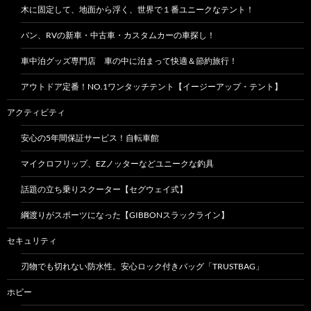
木に固定して、地面から浮く、世界で１番ユニークなテント！
バン、RVの新車・中古車・カスタムカーの車探し！
車中泊グッズ専門店 車の中に泊まって快適＆節約旅行！
アウトドア定番！NO.1ワンタッチテント【イージーアップ・テント】
アクティビティ
安心の5年間保証サービス！自転車館
マイクロフリップ、EZノッターなどユニークな釣具
話題の立ち乗りスクーター【セグウェイ式】
綱渡りがスポーツになった【GIBBONスラックライン】
セキュリティ
刃物でも切れない防水性。安心ロック付きバッグ「TRUSTBAG」
ホビー