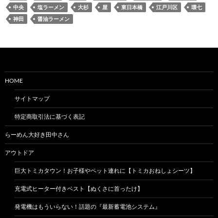
中央
塩ラーメン
大杉
屋
東日本橋
江戸川区
環七
神田
醤油ラーメン
HOME
サイトマップ
特定商取引法に基づく表記
らーめん大好き田中さん
アウトドア
巨大トミカタウン！お子様やペット連れに【トミカおねしょシーツ】
充電式ヒーター付きベスト【ぬくさに首ったけ】
発電機はもういらない！話題の『最新蓄電池システム』