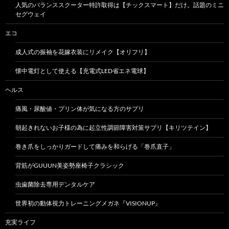
人気のバランススクーター特許取得は【チックスマート】だけ。話題のミニ
セグウェイ
エコ
成人式の振袖を花嫁衣装にリメイク【オリフリ】
懐中電灯として使える【充電式LED省エネ電球】
ヘルス
痛風・尿酸値・プリン体が気になる方のサプリ
朝起きれないお子様の為に起立性調節障害対策サプリ【キリツテイン】
巻き爪をしっかりガードして痛みを和らげる「巻爪直子」
背筋がGUUUN美姿勢座椅子クラシック
虫歯菌除去専用デンタルケア
世界初の動体視力トレーニングメガネ『VISIONUP』
充実ライフ