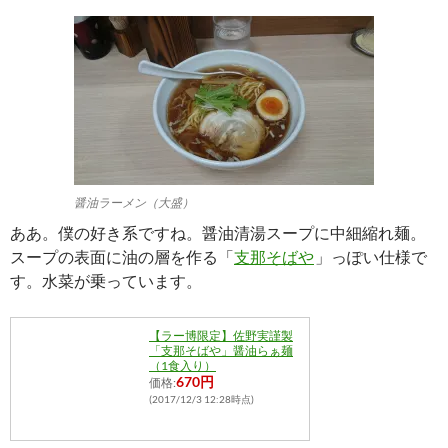
醤油ラーメン（大盛）
ああ。僕の好き系ですね。醤油清湯スープに中細縮れ麺。
スープの表面に油の層を作る「
支那そばや
」っぽい仕様で
す。水菜が乗っています。
【ラー博限定】佐野実謹製
「支那そばや」醤油らぁ麺
（1食入り）
670円
価格:
(2017/12/3 12:28時点)