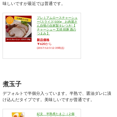
味しいですが最近では普通です。
プレミアムロースチャーシュ
ー(スライス)100g お肉屋さ
ん自慢の自家製タレつき!【
チャーシュー 叉焼 焼豚 酒の
つまみ 】
新品価格
￥620
から
(2017/12/3 12:35時点)
煮玉子
デフォルトで半個分入っています。半熟で、醤油ダレに漬
け込んだタイプです。美味しいですが普通です。
紀文 半熟煮たまご（２個