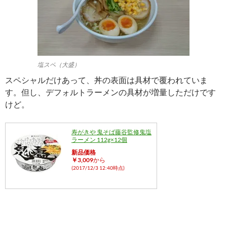
塩スペ（大盛）
スペシャルだけあって、丼の表面は具材で覆われていま
す。但し、デフォルトラーメンの具材が増量しただけです
けど。
寿がきや 鬼そば藤谷監修鬼塩
ラーメン 112g×12個
新品価格
￥3,009
から
(2017/12/3 12:40時点)