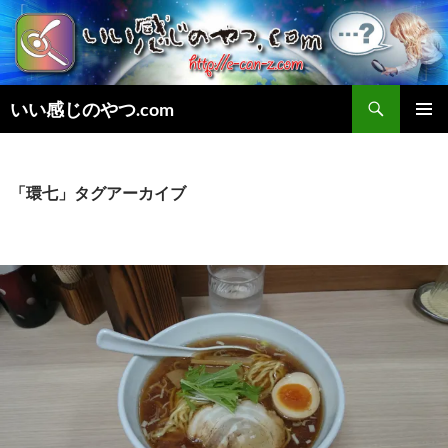
検
いい感じのやつ.com
索
コ
メインメ
ン
ニュー
テ
ン
「環七」タグアーカイブ
ツ
へ
ス
キ
ッ
プ