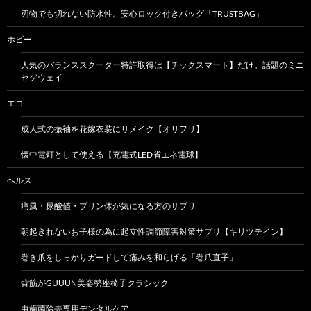
刃物でも切れない防水性。安心ロック付きバッグ「TRUSTBAG」
ホビー
人気のバランススクーター特許取得は【チックスマート】だけ。話題のミニ
セグウェイ
エコ
成人式の振袖を花嫁衣装にリメイク【オリフリ】
懐中電灯として使える【充電式LED省エネ電球】
ヘルス
痛風・尿酸値・プリン体が気になる方のサプリ
朝起きれないお子様の為に起立性調節障害対策サプリ【キリツテイン】
巻き爪をしっかりガードして痛みを和らげる「巻爪直子」
背筋がGUUUN美姿勢座椅子クラシック
虫歯菌除去専用デンタルケア