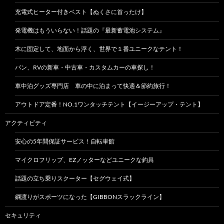
充電式ヒーター付きベスト【ぬくさに首ったけ】
発電機はもういらない！話題の『最新蓄電池システム』
木に固定して、地面から浮く、世界で１番ユニークなテント！
バン、RVの新車・中古車・カスタムカーの車探し！
車中泊グッズ専門店 車の中に泊まって快適＆節約旅行！
アウトドア定番！NO.1ワンタッチテント【イージーアップ・テント】
アクティビティ
安心の5年間保証サービス！自転車館
マイクロフリップ、EZノッターなどユニークな釣具
話題の立ち乗りスクーター【セグウェイ式】
綱渡りがスポーツになった【GIBBONスラックライン】
セキュリティ