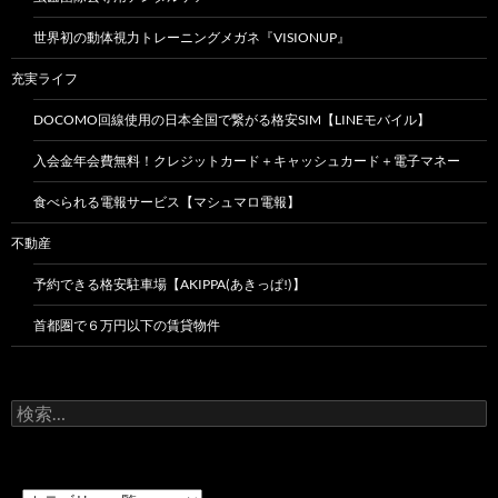
世界初の動体視力トレーニングメガネ『VISIONUP』
充実ライフ
DOCOMO回線使用の日本全国で繋がる格安SIM【LINEモバイル】
入会金年会費無料！クレジットカード＋キャッシュカード＋電子マネー
食べられる電報サービス【マシュマロ電報】
不動産
予約できる格安駐車場【AKIPPA(あきっぱ!)】
首都圏で６万円以下の賃貸物件
検
索: