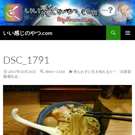
検
いい感じのやつ.com
索
コ
メインメ
ン
ニュー
テ
DSC_1791
ン
ツ
へ
2017年10月26日
3840 × 2160
埋もれずに生き残れるか？「自家製
ス
麺 啜乱会」
キ
ッ
プ