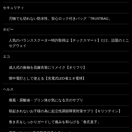
セキュリティ
刃物でも切れない防水性。安心ロック付きバッグ「TRUSTBAG」
ホビー
人気のバランススクーター特許取得は【チックスマート】だけ。話題のミニ
セグウェイ
エコ
成人式の振袖を花嫁衣装にリメイク【オリフリ】
懐中電灯として使える【充電式LED省エネ電球】
ヘルス
痛風・尿酸値・プリン体が気になる方のサプリ
朝起きれないお子様の為に起立性調節障害対策サプリ【キリツテイン】
巻き爪をしっかりガードして痛みを和らげる「巻爪直子」