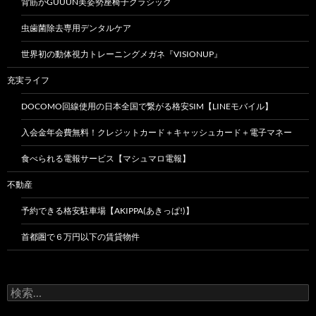
背筋がGUUUN美姿勢座椅子クラシック
虫歯菌除去専用デンタルケア
世界初の動体視力トレーニングメガネ『VISIONUP』
充実ライフ
DOCOMO回線使用の日本全国で繋がる格安SIM【LINEモバイル】
入会金年会費無料！クレジットカード＋キャッシュカード＋電子マネー
食べられる電報サービス【マシュマロ電報】
不動産
予約できる格安駐車場【AKIPPA(あきっぱ!)】
首都圏で６万円以下の賃貸物件
検
索: