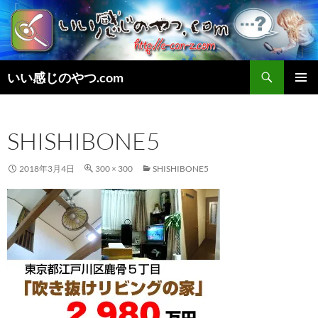
検
いい感じのやつ.com
索
コ
メインメ
ン
ニュー
テ
SHISHIBONE5
ン
ツ
へ
2018年3月4日
300 × 300
SHISHIBONE5
ス
キ
ッ
プ