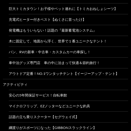
巨大トミカタウン！お子様やペット連れに【トミカおねしょシーツ】
充電式ヒーター付きベスト【ぬくさに首ったけ】
発電機はもういらない！話題の『最新蓄電池システム』
木に固定して、地面から浮く、世界で１番ユニークなテント！
バン、RVの新車・中古車・カスタムカーの車探し！
車中泊グッズ専門店 車の中に泊まって快適＆節約旅行！
アウトドア定番！NO.1ワンタッチテント【イージーアップ・テント】
アクティビティ
安心の5年間保証サービス！自転車館
マイクロフリップ、EZノッターなどユニークな釣具
話題の立ち乗りスクーター【セグウェイ式】
綱渡りがスポーツになった【GIBBONスラックライン】