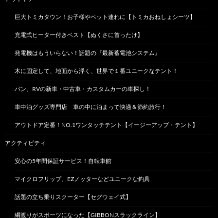
巨大トミカタウン！お子様やペット連れに【トミカおねしょシーツ】
充電式ヒーター付きベスト【ぬくさに首ったけ】
発電機はもういらない！話題の『最新蓄電池システム』
木に固定して、地面から浮く、世界で１番ユニークなテント！
バン、RVの新車・中古車・カスタムカーの車探し！
車中泊グッズ専門店 車の中に泊まって快適＆節約旅行！
アウトドア定番！NO.1ワンタッチテント【イージーアップ・テント】
アクティビティ
安心の5年間保証サービス！自転車館
マイクロフリップ、EZノッターなどユニークな釣具
話題の立ち乗りスクーター【セグウェイ式】
綱渡りがスポーツになった【GIBBONスラックライン】