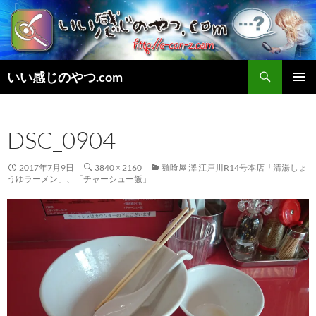
検
いい感じのやつ.com
索
コ
メインメ
ン
ニュー
テ
DSC_0904
ン
ツ
へ
2017年7月9日
3840 × 2160
麺喰屋 澤 江戸川R14号本店「清湯しょ
ス
うゆラーメン」、「チャーシュー飯」
キ
ッ
プ