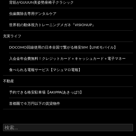
背筋がGUUUN美姿勢座椅子クラシック
虫歯菌除去専用デンタルケア
世界初の動体視力トレーニングメガネ『VISIONUP』
充実ライフ
DOCOMO回線使用の日本全国で繋がる格安SIM【LINEモバイル】
入会金年会費無料！クレジットカード＋キャッシュカード＋電子マネー
食べられる電報サービス【マシュマロ電報】
不動産
予約できる格安駐車場【AKIPPA(あきっぱ!)】
首都圏で６万円以下の賃貸物件
検
索: