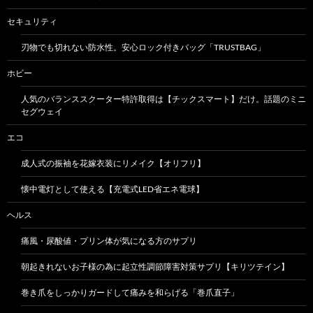
セキュリティ
刃物でも切れない防水性。安心ロック付きバッグ「TRUSTBAG」
ホビー
人気のバランススクーター特許取得は【チックスマート】だけ。話題のミニ
セグウェイ
エコ
成人式の振袖を花嫁衣装にリメイク【オリフリ】
懐中電灯として使える【充電式LED省エネ電球】
ヘルス
痛風・尿酸値・プリン体が気になる方のサプリ
朝起きれないお子様の為に起立性調節障害対策サプリ【キリツテイン】
巻き爪をしっかりガードして痛みを和らげる「巻爪直子」