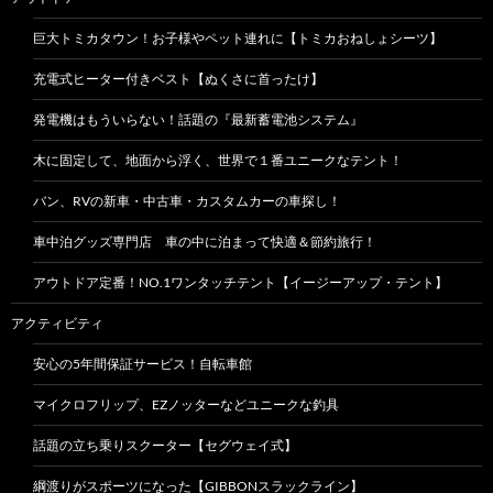
巨大トミカタウン！お子様やペット連れに【トミカおねしょシーツ】
充電式ヒーター付きベスト【ぬくさに首ったけ】
発電機はもういらない！話題の『最新蓄電池システム』
木に固定して、地面から浮く、世界で１番ユニークなテント！
バン、RVの新車・中古車・カスタムカーの車探し！
車中泊グッズ専門店 車の中に泊まって快適＆節約旅行！
アウトドア定番！NO.1ワンタッチテント【イージーアップ・テント】
アクティビティ
安心の5年間保証サービス！自転車館
マイクロフリップ、EZノッターなどユニークな釣具
話題の立ち乗りスクーター【セグウェイ式】
綱渡りがスポーツになった【GIBBONスラックライン】