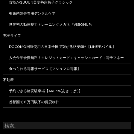
背筋がGUUUN美姿勢座椅子クラシック
虫歯菌除去専用デンタルケア
世界初の動体視力トレーニングメガネ『VISIONUP』
充実ライフ
DOCOMO回線使用の日本全国で繋がる格安SIM【LINEモバイル】
入会金年会費無料！クレジットカード＋キャッシュカード＋電子マネー
食べられる電報サービス【マシュマロ電報】
不動産
予約できる格安駐車場【AKIPPA(あきっぱ!)】
首都圏で６万円以下の賃貸物件
検
索: