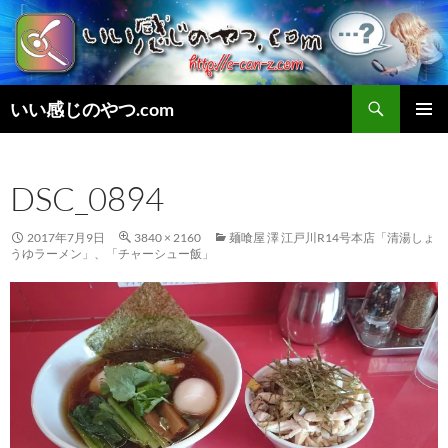
検
いい感じのやつ.com
索
コ
メインメ
ン
ニュー
テ
DSC_0894
ン
ツ
へ
2017年7月9日
3840 × 2160
麺喰屋 澤 江戸川R14号本店「清湯しょ
ス
うゆラーメン」、「チャーシュー飯」
キ
ッ
プ