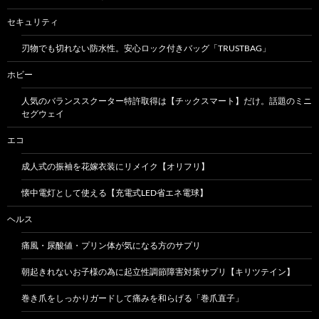
セキュリティ
刃物でも切れない防水性。安心ロック付きバッグ「TRUSTBAG」
ホビー
人気のバランススクーター特許取得は【チックスマート】だけ。話題のミニ
セグウェイ
エコ
成人式の振袖を花嫁衣装にリメイク【オリフリ】
懐中電灯として使える【充電式LED省エネ電球】
ヘルス
痛風・尿酸値・プリン体が気になる方のサプリ
朝起きれないお子様の為に起立性調節障害対策サプリ【キリツテイン】
巻き爪をしっかりガードして痛みを和らげる「巻爪直子」