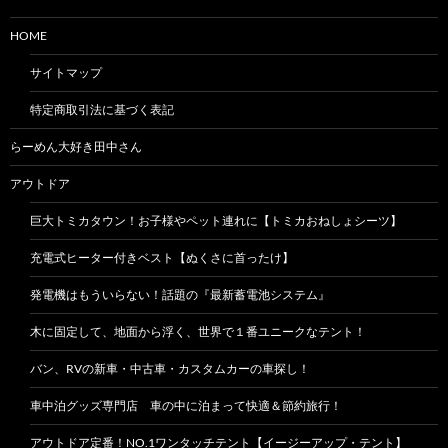
HOME
サイトマップ
特定商取引法に基づく表記
らーめん大好き田中さん
アウトドア
巨大トミカタウン！お子様やペット連れに【トミカおねしょシーツ】
充電式ヒーター付きベスト【ぬくさに首ったけ】
発電機はもういらない！話題の『最新蓄電池システム』
木に固定して、地面から浮く、世界で１番ユニークなテント！
バン、RVの新車・中古車・カスタムカーの車探し！
車中泊グッズ専門店 車の中に泊まって快適＆節約旅行！
アウトドア定番！NO.1ワンタッチテント【イージーアップ・テント】