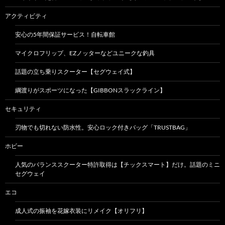
アクティビティ
安心の5年間保証サービス！自転車館
マイクロフリップ、EZノッターなどユニークな釣具
話題の立ち乗りスクーター【セグウェイ式】
綱渡りがスポーツになった【GIBBONスラックライン】
セキュリティ
刃物でも切れない防水性。安心ロック付きバッグ「TRUSTBAG」
ホビー
人気のバランススクーター特許取得は【チックスマート】だけ。話題のミニ
セグウェイ
エコ
成人式の振袖を花嫁衣装にリメイク【オリフリ】