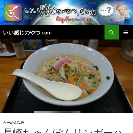
検
いい感じのやつ.com
索
コ
メインメ
ン
ニュー
テ
ン
ツ
へ
ス
キ
ッ
プ
らーめん以外
長崎ちゃんぽんリンガーハ