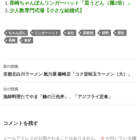
長崎ちゃんぽんリンガーハット「皿うどん（麺2倍）」
少人数専門式場【小さな結婚式】
ちゃんぽん
リンガーハット
会社
原産地
材料
歴史
長崎
食材
投
前の投稿
稿
京都北白川ラーメン 魁力屋 篠崎店「コク旨味玉ラーメン（大）」
ナ
次の投稿
ビ
漁師料理たてやま「鯵の三色丼」、「アジフライ定食」
ゲ
ー
コメントを残す
シ
メールアドレスが公開されることはありません。
※
が付いている欄