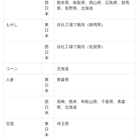
西
熊本県、鳥取県、岡山県、広島県、群馬
日
県、長野県、北海道
本
もやし
東
自社工場で栽培（静岡県）
日
本
西
自社工場で栽培（佐賀県）
日
本
コーン
北海道
人参
東
青森県
日
本
西
長崎、熊本、和歌山県、千葉県、青森
日
県、北海道
本
豆苗
東
埼玉県
日
本