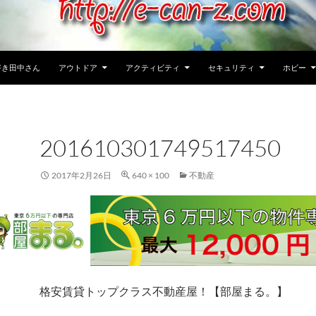
好き田中さん
アウトドア
アクティビティ
セキュリティ
ホビー
201610301749517450
2017年2月26日
640 × 100
不動産
格安賃貸トップクラス不動産屋！【部屋まる。】