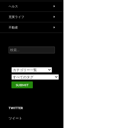
ヘルス
充実ライフ
不動産
検
索:
TWITTER
ツイート