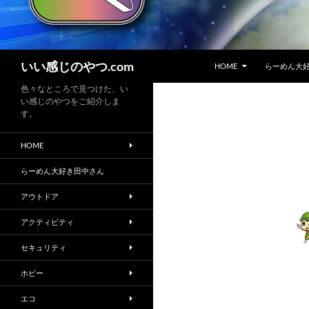
コンテンツへスキップ
検
いい感じのやつ.com
HOME
らーめん大
索
色々なところで見つけた、い
い感じのやつをご紹介しま
す。
HOME
らーめん大好き田中さん
アウトドア
アクティビティ
セキュリティ
ホビー
エコ