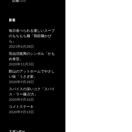
店麺
(35)
新着
毎日食べられる優しいスープ
のもちもち麺「鶏節麺かび
ら」
2021年6月28日
気仙沼復興のシンボル「かも
め食堂」
2020年11月3日
館山のアットホームでやさし
い味「うさぎ家」
2020年9月18日
スパイスの深いコク「スパイ
ス・ラー麺 卍力」
2020年9月16日
コメトステーキ
2020年9月13日
スポンサー