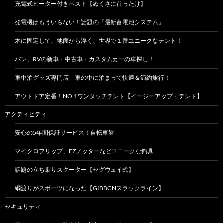
充電式ヒーター付きベスト【ぬくさに首ったけ】
発電機はもういらない！話題の『最新蓄電池システム』
木に固定して、地面から浮く、世界で１番ユニークなテント！
バン、RVの新車・中古車・カスタムカーの車探し！
車中泊グッズ専門店 車の中に泊まって快適＆節約旅行！
アウトドア定番！NO.1ワンタッチテント【イージーアップ・テント】
アクティビティ
安心の5年間保証サービス！自転車館
マイクロフリップ、EZノッターなどユニークな釣具
話題の立ち乗りスクーター【セグウェイ式】
綱渡りがスポーツになった【GIBBONスラックライン】
セキュリティ