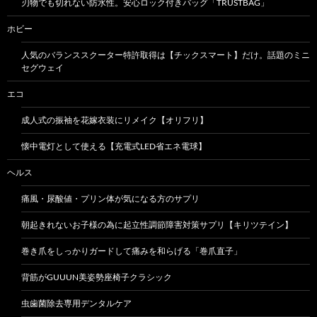
刃物でも切れない防水性。安心ロック付きバッグ「TRUSTBAG」
ホビー
人気のバランススクーター特許取得は【チックスマート】だけ。話題のミニ
セグウェイ
エコ
成人式の振袖を花嫁衣装にリメイク【オリフリ】
懐中電灯として使える【充電式LED省エネ電球】
ヘルス
痛風・尿酸値・プリン体が気になる方のサプリ
朝起きれないお子様の為に起立性調節障害対策サプリ【キリツテイン】
巻き爪をしっかりガードして痛みを和らげる「巻爪直子」
背筋がGUUUN美姿勢座椅子クラシック
虫歯菌除去専用デンタルケア