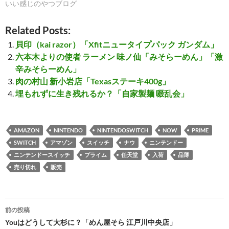
いい感じのやつブログ
Related Posts:
貝印（kai razor）「Xfitニュータイプパック ガンダム」
六本木よりの使者 ラーメン 味ノ仙「みそらーめん」「激
辛みそらーめん」
肉の村山 新小岩店「Texasステーキ400g」
埋もれずに生き残れるか？「自家製麺 啜乱会」
AMAZON
NINTENDO
NINTENDOSWITCH
NOW
PRIME
SWITCH
アマゾン
スイッチ
ナウ
ニンテンドー
ニンテンドースイッチ
プライム
任天堂
入荷
品薄
売り切れ
販売
投
前の投稿
稿
Youはどうして大杉に？「めん屋そら 江戸川中央店」