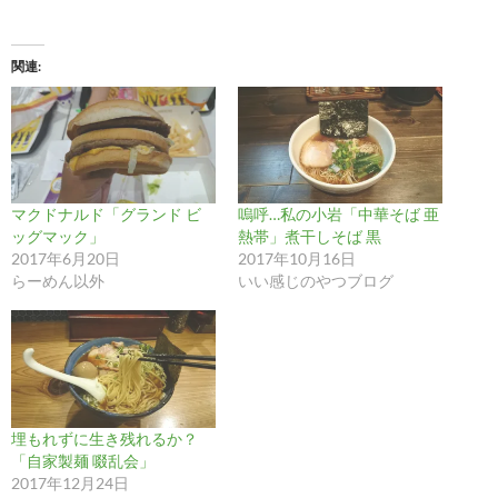
関連
マクドナルド「グランド ビ
嗚呼…私の小岩「中華そば 亜
ッグマック」
熱帯」煮干しそば 黒
2017年6月20日
2017年10月16日
らーめん以外
いい感じのやつブログ
埋もれずに生き残れるか？
「自家製麺 啜乱会」
2017年12月24日