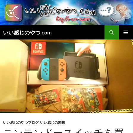
検
いい感じのやつ.com
索
コ
メインメ
ン
ニュー
テ
ン
ツ
へ
ス
キ
ッ
プ
いい感じのやつブログ
,
いい感じの趣味
ニンテンドースイッチを買