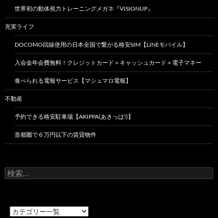
世界初の動体視力トレーニングメガネ『VISIONUP』
充実ライフ
DOCOMO回線使用の日本全国で繋がる格安SIM【LINEモバイル】
入会金年会費無料！クレジットカード＋キャッシュカード＋電子マネー
食べられる電報サービス【マシュマロ電報】
不動産
予約できる格安駐車場【AKIPPA(あきっぱ!)】
首都圏で６万円以下の賃貸物件
検
索: