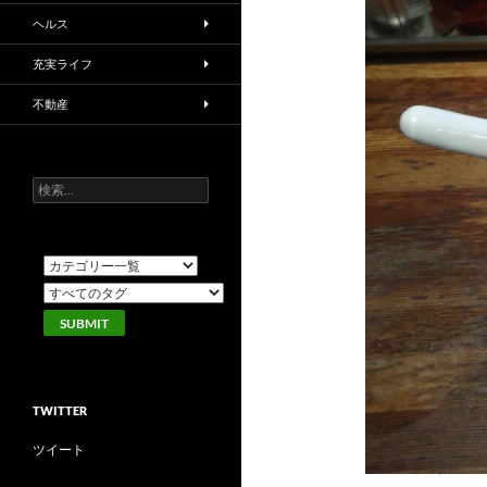
ヘルス
充実ライフ
不動産
検
索:
TWITTER
ツイート