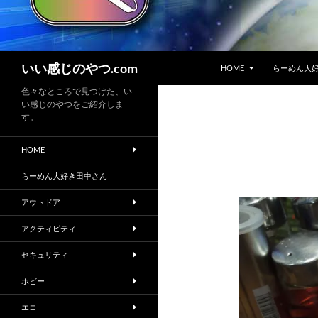
コンテンツへスキップ
検
いい感じのやつ.com
HOME
らーめん大
索
色々なところで見つけた、い
い感じのやつをご紹介しま
す。
HOME
らーめん大好き田中さん
アウトドア
アクティビティ
セキュリティ
ホビー
エコ