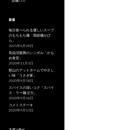
店麺
(35)
新着
毎日食べられる優しいスープ
のもちもち麺「鶏節麺かび
ら」
2021年6月28日
気仙沼復興のシンボル「かも
め食堂」
2020年11月3日
館山のアットホームでやさし
い味「うさぎ家」
2020年9月18日
スパイスの深いコク「スパイ
ス・ラー麺 卍力」
2020年9月16日
コメトステーキ
2020年9月13日
スポンサー