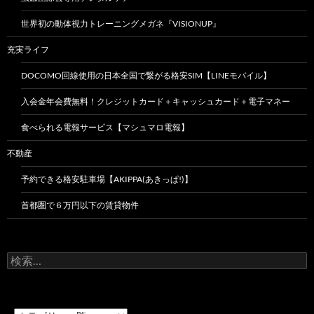
世界初の動体視力トレーニングメガネ『VISIONUP』
充実ライフ
DOCOMO回線使用の日本全国で繋がる格安SIM【LINEモバイル】
入会金年会費無料！クレジットカード＋キャッシュカード＋電子マネー
食べられる電報サービス【マシュマロ電報】
不動産
予約できる格安駐車場【AKIPPA(あきっぱ!)】
首都圏で６万円以下の賃貸物件
検
索: