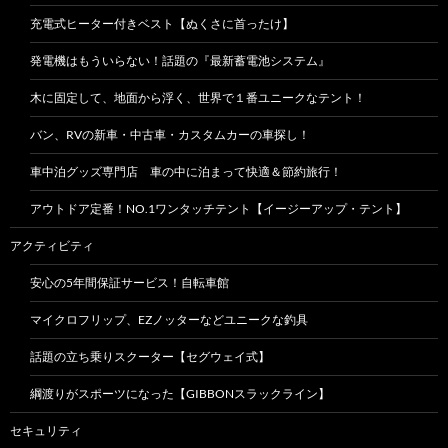
充電式ヒーター付きベスト【ぬくさに首ったけ】
発電機はもういらない！話題の『最新蓄電池システム』
木に固定して、地面から浮く、世界で１番ユニークなテント！
バン、RVの新車・中古車・カスタムカーの車探し！
車中泊グッズ専門店 車の中に泊まって快適＆節約旅行！
アウトドア定番！NO.1ワンタッチテント【イージーアップ・テント】
アクティビティ
安心の5年間保証サービス！自転車館
マイクロフリップ、EZノッターなどユニークな釣具
話題の立ち乗りスクーター【セグウェイ式】
綱渡りがスポーツになった【GIBBONスラックライン】
セキュリティ