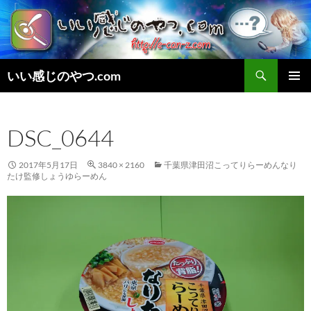
検
いい感じのやつ.com
索
コ
メインメ
ン
ニュー
テ
DSC_0644
ン
ツ
へ
2017年5月17日
3840 × 2160
千葉県津田沼こってりらーめんなり
ス
たけ監修しょうゆらーめん
キ
ッ
プ