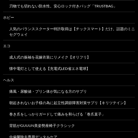
刃物でも切れない防水性。安心ロック付きバッグ「TRUSTBAG」
ホビー
人気のバランススクーター特許取得は【チックスマート】だけ。話題のミニ
セグウェイ
エコ
成人式の振袖を花嫁衣装にリメイク【オリフリ】
懐中電灯として使える【充電式LED省エネ電球】
ヘルス
痛風・尿酸値・プリン体が気になる方のサプリ
朝起きれないお子様の為に起立性調節障害対策サプリ【キリツテイン】
巻き爪をしっかりガードして痛みを和らげる「巻爪直子」
背筋がGUUUN美姿勢座椅子クラシック
虫歯菌除去専用デンタルケア