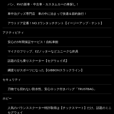
バン、RVの新車・中古車・カスタムカーの車探し！
車中泊グッズ専門店 車の中に泊まって快適＆節約旅行！
アウトドア定番！NO.1ワンタッチテント【イージーアップ・テント】
アクティビティ
安心の5年間保証サービス！自転車館
マイクロフリップ、EZノッターなどユニークな釣具
話題の立ち乗りスクーター【セグウェイ式】
綱渡りがスポーツになった【GIBBONスラックライン】
セキュリティ
刃物でも切れない防水性。安心ロック付きバッグ「TRUSTBAG」
ホビー
人気のバランススクーター特許取得は【チックスマート】だけ。話題のミニ
セグウェイ