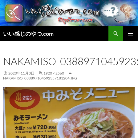
検
いい感じのやつ.com
索
コ
メインメ
ン
ニュー
テ
NAKAMISO_0388971045923
ン
ツ
へ
2020年11月3日
1920 × 2560
ス
NAKAMISO_038897104592357181204.JPG
キ
ッ
プ