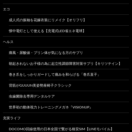
エコ
成人式の振袖を花嫁衣装にリメイク【オリフリ】
懐中電灯として使える【充電式LED省エネ電球】
ヘルス
痛風・尿酸値・プリン体が気になる方のサプリ
朝起きれないお子様の為に起立性調節障害対策サプリ【キリツテイン】
巻き爪をしっかりガードして痛みを和らげる「巻爪直子」
背筋がGUUUN美姿勢座椅子クラシック
虫歯菌除去専用デンタルケア
世界初の動体視力トレーニングメガネ『VISIONUP』
充実ライフ
DOCOMO回線使用の日本全国で繋がる格安SIM【LINEモバイル】