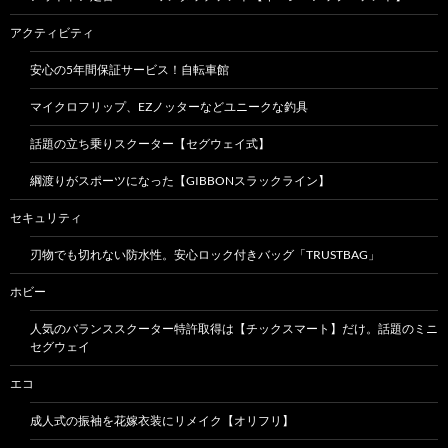
アクティビティ
安心の5年間保証サービス！自転車館
マイクロフリップ、EZノッターなどユニークな釣具
話題の立ち乗りスクーター【セグウェイ式】
綱渡りがスポーツになった【GIBBONスラックライン】
セキュリティ
刃物でも切れない防水性。安心ロック付きバッグ「TRUSTBAG」
ホビー
人気のバランススクーター特許取得は【チックスマート】だけ。話題のミニ
セグウェイ
エコ
成人式の振袖を花嫁衣装にリメイク【オリフリ】