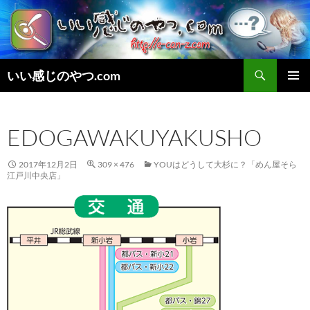
検
いい感じのやつ.com
索
コ
メインメ
ン
ニュー
テ
EDOGAWAKUYAKUSHO
ン
ツ
へ
2017年12月2日
309 × 476
YOUはどうして大杉に？「めん屋そら
ス
江戸川中央店」
キ
ッ
プ