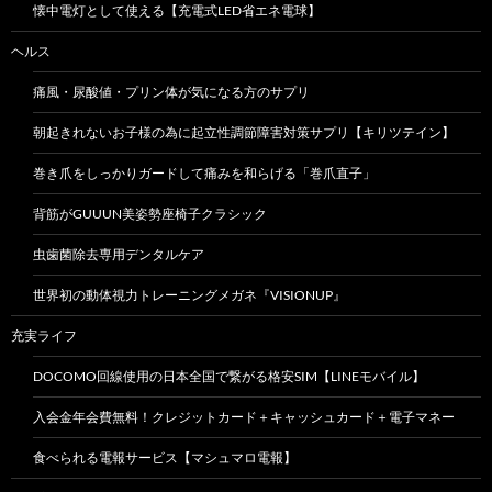
懐中電灯として使える【充電式LED省エネ電球】
ヘルス
痛風・尿酸値・プリン体が気になる方のサプリ
朝起きれないお子様の為に起立性調節障害対策サプリ【キリツテイン】
巻き爪をしっかりガードして痛みを和らげる「巻爪直子」
背筋がGUUUN美姿勢座椅子クラシック
虫歯菌除去専用デンタルケア
世界初の動体視力トレーニングメガネ『VISIONUP』
充実ライフ
DOCOMO回線使用の日本全国で繋がる格安SIM【LINEモバイル】
入会金年会費無料！クレジットカード＋キャッシュカード＋電子マネー
食べられる電報サービス【マシュマロ電報】