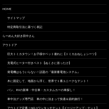
HOME
サイトマップ
特定商取引法に基づく表記
らーめん大好き田中さん
アウトドア
巨大トミカタウン！お子様やペット連れに【トミカおねしょシーツ】
充電式ヒーター付きベスト【ぬくさに首ったけ】
発電機はもういらない！話題の『最新蓄電池システム』
木に固定して、地面から浮く、世界で１番ユニークなテント！
バン、RVの新車・中古車・カスタムカーの車探し！
車中泊グッズ専門店 車の中に泊まって快適＆節約旅行！
アウトドア定番！NO.1ワンタッチテント【イージーアップ・テント】