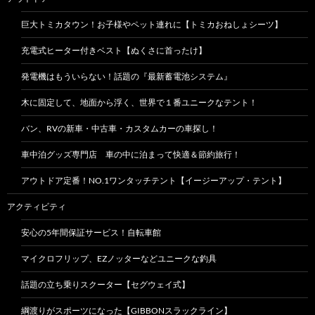
巨大トミカタウン！お子様やペット連れに【トミカおねしょシーツ】
充電式ヒーター付きベスト【ぬくさに首ったけ】
発電機はもういらない！話題の『最新蓄電池システム』
木に固定して、地面から浮く、世界で１番ユニークなテント！
バン、RVの新車・中古車・カスタムカーの車探し！
車中泊グッズ専門店 車の中に泊まって快適＆節約旅行！
アウトドア定番！NO.1ワンタッチテント【イージーアップ・テント】
アクティビティ
安心の5年間保証サービス！自転車館
マイクロフリップ、EZノッターなどユニークな釣具
話題の立ち乗りスクーター【セグウェイ式】
綱渡りがスポーツになった【GIBBONスラックライン】