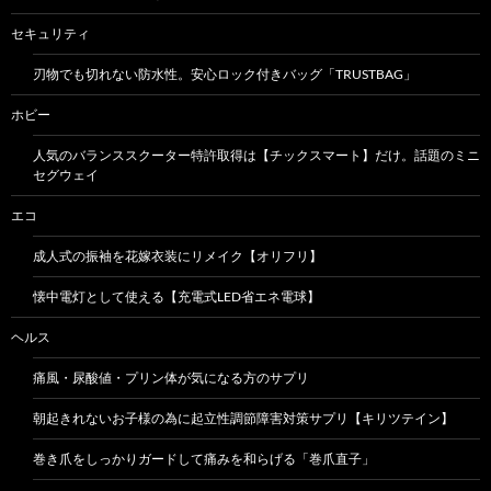
セキュリティ
刃物でも切れない防水性。安心ロック付きバッグ「TRUSTBAG」
ホビー
人気のバランススクーター特許取得は【チックスマート】だけ。話題のミニ
セグウェイ
エコ
成人式の振袖を花嫁衣装にリメイク【オリフリ】
懐中電灯として使える【充電式LED省エネ電球】
ヘルス
痛風・尿酸値・プリン体が気になる方のサプリ
朝起きれないお子様の為に起立性調節障害対策サプリ【キリツテイン】
巻き爪をしっかりガードして痛みを和らげる「巻爪直子」