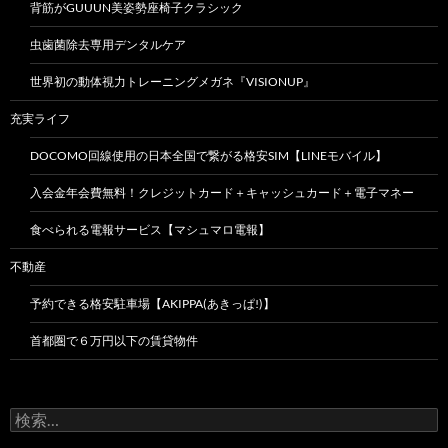
背筋がGUUUN美姿勢座椅子クラシック
虫歯菌除去専用デンタルケア
世界初の動体視力トレーニングメガネ『VISIONUP』
充実ライフ
DOCOMO回線使用の日本全国で繋がる格安SIM【LINEモバイル】
入会金年会費無料！クレジットカード＋キャッシュカード＋電子マネー
食べられる電報サービス【マシュマロ電報】
不動産
予約できる格安駐車場【AKIPPA(あきっぱ!)】
首都圏で６万円以下の賃貸物件
検
索: