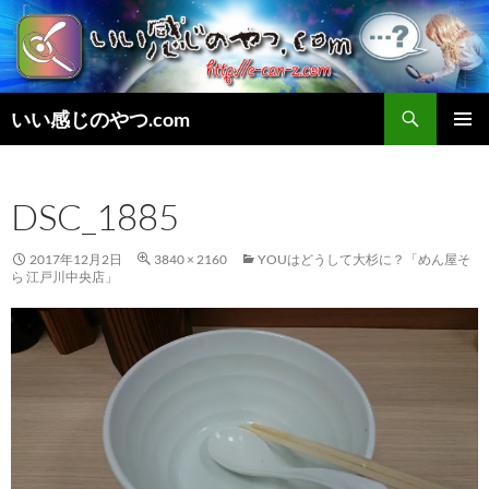
検
いい感じのやつ.com
索
コ
メインメ
ン
ニュー
テ
DSC_1885
ン
ツ
へ
2017年12月2日
3840 × 2160
YOUはどうして大杉に？「めん屋そ
ス
ら 江戸川中央店」
キ
ッ
プ