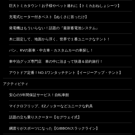
巨大トミカタウン！お子様やペット連れに【トミカおねしょシーツ】
充電式ヒーター付きベスト【ぬくさに首ったけ】
発電機はもういらない！話題の『最新蓄電池システム』
木に固定して、地面から浮く、世界で１番ユニークなテント！
バン、RVの新車・中古車・カスタムカーの車探し！
車中泊グッズ専門店 車の中に泊まって快適＆節約旅行！
アウトドア定番！NO.1ワンタッチテント【イージーアップ・テント】
アクティビティ
安心の5年間保証サービス！自転車館
マイクロフリップ、EZノッターなどユニークな釣具
話題の立ち乗りスクーター【セグウェイ式】
綱渡りがスポーツになった【GIBBONスラックライン】