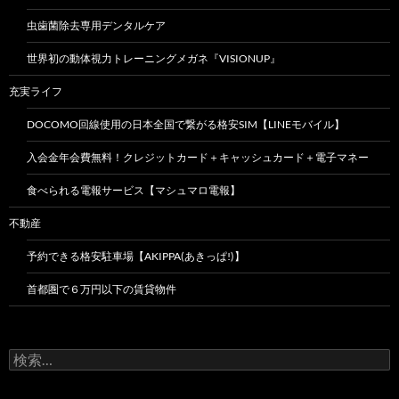
虫歯菌除去専用デンタルケア
世界初の動体視力トレーニングメガネ『VISIONUP』
充実ライフ
DOCOMO回線使用の日本全国で繋がる格安SIM【LINEモバイル】
入会金年会費無料！クレジットカード＋キャッシュカード＋電子マネー
食べられる電報サービス【マシュマロ電報】
不動産
予約できる格安駐車場【AKIPPA(あきっぱ!)】
首都圏で６万円以下の賃貸物件
検
索: