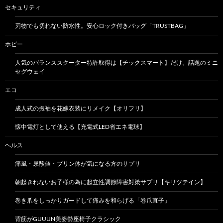
セキュリティ
刃物でも切れない防水性。安心ロック付きバッグ「TRUSTBAG」
ホビー
人気のバランススクーター特許取得は【チックスマート】だけ。話題のミニ
セグウェイ
エコ
成人式の振袖を花嫁衣装にリメイク【オリフリ】
懐中電灯として使える【充電式LED省エネ電球】
ヘルス
痛風・尿酸値・プリン体が気になる方のサプリ
朝起きれないお子様の為に起立性調節障害対策サプリ【キリツテイン】
巻き爪をしっかりガードして痛みを和らげる「巻爪直子」
背筋がGUUUN美姿勢座椅子クラシック