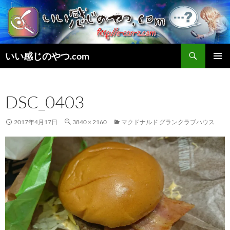
検
いい感じのやつ.com
索
コ
メインメ
ン
ニュー
テ
DSC_0403
ン
ツ
へ
2017年4月17日
3840 × 2160
マクドナルド グランクラブハウス
ス
キ
ッ
プ