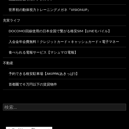
世界初の動体視力トレーニングメガネ『VISIONUP』
充実ライフ
DOCOMO回線使用の日本全国で繋がる格安SIM【LINEモバイル】
入会金年会費無料！クレジットカード＋キャッシュカード＋電子マネー
食べられる電報サービス【マシュマロ電報】
不動産
予約できる格安駐車場【AKIPPA(あきっぱ!)】
首都圏で６万円以下の賃貸物件
検
索: