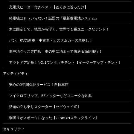
充電式ヒーター付きベスト【ぬくさに首ったけ】
発電機はもういらない！話題の『最新蓄電池システム』
木に固定して、地面から浮く、世界で１番ユニークなテント！
バン、RVの新車・中古車・カスタムカーの車探し！
車中泊グッズ専門店 車の中に泊まって快適＆節約旅行！
アウトドア定番！NO.1ワンタッチテント【イージーアップ・テント】
アクティビティ
安心の5年間保証サービス！自転車館
マイクロフリップ、EZノッターなどユニークな釣具
話題の立ち乗りスクーター【セグウェイ式】
綱渡りがスポーツになった【GIBBONスラックライン】
セキュリティ