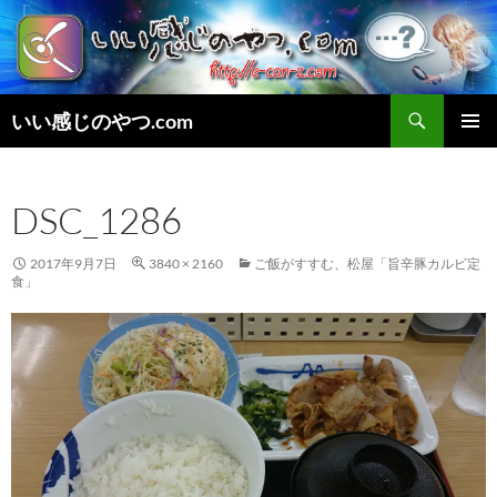
検
いい感じのやつ.com
索
コ
メインメ
ン
ニュー
テ
DSC_1286
ン
ツ
へ
2017年9月7日
3840 × 2160
ご飯がすすむ、松屋「旨辛豚カルビ定
ス
食」
キ
ッ
プ