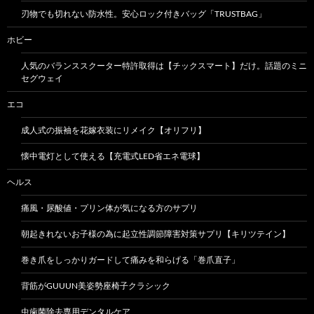
刃物でも切れない防水性。安心ロック付きバッグ「TRUSTBAG」
ホビー
人気のバランススクーター特許取得は【チックスマート】だけ。話題のミニ
セグウェイ
エコ
成人式の振袖を花嫁衣装にリメイク【オリフリ】
懐中電灯として使える【充電式LED省エネ電球】
ヘルス
痛風・尿酸値・プリン体が気になる方のサプリ
朝起きれないお子様の為に起立性調節障害対策サプリ【キリツテイン】
巻き爪をしっかりガードして痛みを和らげる「巻爪直子」
背筋がGUUUN美姿勢座椅子クラシック
虫歯菌除去専用デンタルケア