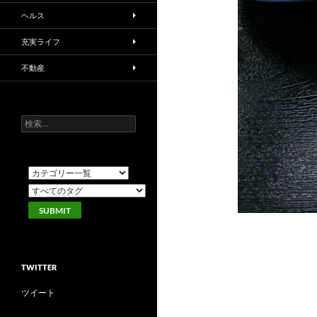
ヘルス
充実ライフ
不動産
検
索:
TWITTER
ツイート