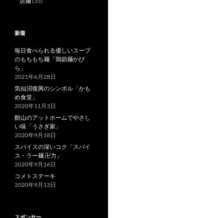
店麺
(35)
新着
毎日食べられる優しいスープ
のもちもち麺「鶏節麺かび
ら」
2021年6月28日
気仙沼復興のシンボル「かも
め食堂」
2020年11月3日
館山のアットホームでやさし
い味「うさぎ家」
2020年9月18日
スパイスの深いコク「スパイ
ス・ラー麺 卍力」
2020年9月16日
コメトステーキ
2020年9月13日
スポンサー