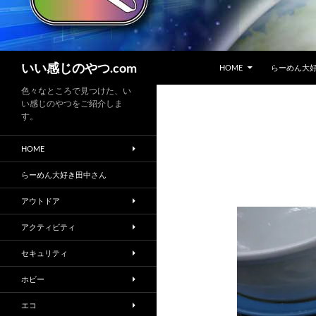
コンテンツへスキップ
検
いい感じのやつ.com
HOME
らーめん大
索
色々なところで見つけた、い
い感じのやつをご紹介しま
す。
HOME
らーめん大好き田中さん
アウトドア
アクティビティ
セキュリティ
ホビー
エコ