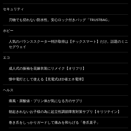
セキュリティ
刃物でも切れない防水性。安心ロック付きバッグ「TRUSTBAG」
ホビー
人気のバランススクーター特許取得は【チックスマート】だけ。話題のミニ
セグウェイ
エコ
成人式の振袖を花嫁衣装にリメイク【オリフリ】
懐中電灯として使える【充電式LED省エネ電球】
ヘルス
痛風・尿酸値・プリン体が気になる方のサプリ
朝起きれないお子様の為に起立性調節障害対策サプリ【キリツテイン】
巻き爪をしっかりガードして痛みを和らげる「巻爪直子」