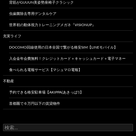
背筋がGUUUN美姿勢座椅子クラシック
虫歯菌除去専用デンタルケア
世界初の動体視力トレーニングメガネ『VISIONUP』
充実ライフ
DOCOMO回線使用の日本全国で繋がる格安SIM【LINEモバイル】
入会金年会費無料！クレジットカード＋キャッシュカード＋電子マネー
食べられる電報サービス【マシュマロ電報】
不動産
予約できる格安駐車場【AKIPPA(あきっぱ!)】
首都圏で６万円以下の賃貸物件
検
索: