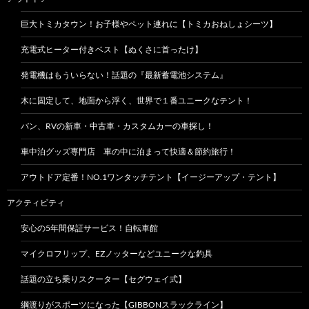
巨大トミカタウン！お子様やペット連れに【トミカおねしょシーツ】
充電式ヒーター付きベスト【ぬくさに首ったけ】
発電機はもういらない！話題の『最新蓄電池システム』
木に固定して、地面から浮く、世界で１番ユニークなテント！
バン、RVの新車・中古車・カスタムカーの車探し！
車中泊グッズ専門店 車の中に泊まって快適＆節約旅行！
アウトドア定番！NO.1ワンタッチテント【イージーアップ・テント】
アクティビティ
安心の5年間保証サービス！自転車館
マイクロフリップ、EZノッターなどユニークな釣具
話題の立ち乗りスクーター【セグウェイ式】
綱渡りがスポーツになった【GIBBONスラックライン】