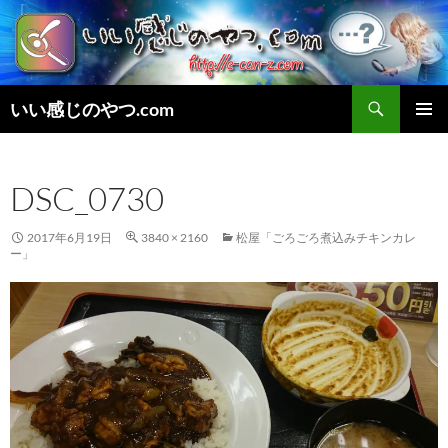
検
いい感じのやつ.com
索
コ
メインメ
ン
ニュー
テ
DSC_0730
ン
ツ
へ
2017年6月19日
3840 × 2160
松屋「ごろごろ煮込みチキンカレ
ス
ー」
キ
ッ
プ