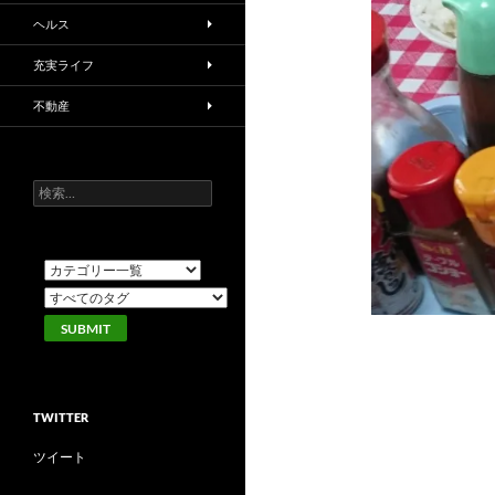
ヘルス
充実ライフ
不動産
検
索:
TWITTER
ツイート