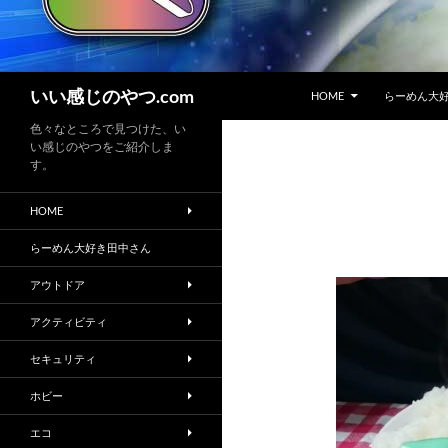
コンテンツへスキップ
検
いい感じのやつ.com
HOME
らーめん大
索
色々なところで見つけた、い
い感じのやつをご紹介しま
す。
HOME
らーめん大好き田中さん
アウトドア
アクティビティ
セキュリティ
ホビー
エコ