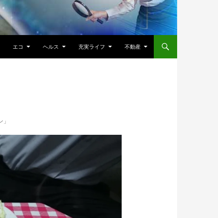
エコ
ヘルス
充実ライフ
不動産
ン」