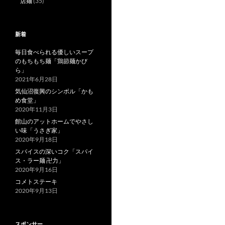
店麺
(35)
新着
毎日食べられる優しいスープ
のもちもち麺「鶏節麺かび
ら」
2021年6月28日
気仙沼復興のシンボル「かも
め食堂」
2020年11月3日
館山のアットホームでやさし
い味「うさぎ家」
2020年9月18日
スパイスの深いコク「スパイ
ス・ラー麺 卍力」
2020年9月16日
コメトステーキ
2020年9月13日
スポンサー